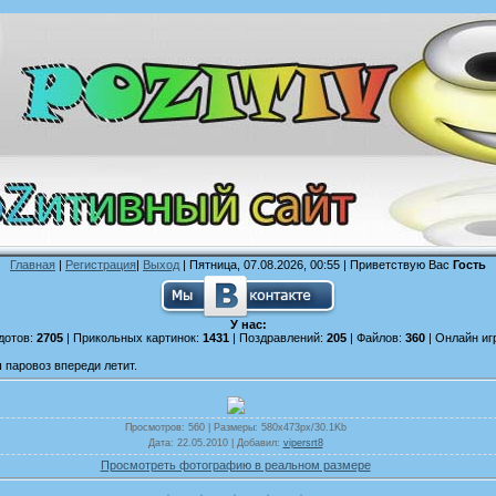
Главная
|
Регистрация
|
Выход
| Пятница, 07.08.2026, 00:55 |
Приветствую Вас
Гость
У нас:
дотов:
2705
| Прикольных картинок:
1431
| Поздравлений:
205
| Файлов:
360
| Онлайн иг
 паровоз впереди летит.
Просмотров
: 560 |
Размеры
: 580x473px/30.1Kb
Дата
: 22.05.2010 |
Добавил
:
vipersrt8
Просмотреть фотографию в реальном размере