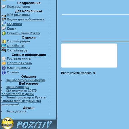
Поздравления
Поздравления
Для мобильника
MP3 реалтоны
Видео для мобильника
Картинки
Книги
Скачать Jimm Pozitiv
Отдохни
Онлайн радио
Онлайн ТВ
Онлайн игры
Связь и информация
Гостевая книга
Обратная связь
Наши правила
О сайте
Всего комментариев
:
0
Общение
Наш поZитивный форум
Веб мастеру
Наши баннеры
Как получить 10575
посетителей в день!
Новый спонсор в Рунете!
Оплата любых сумм! Нет
минимума!
Друзья
Наши друзья