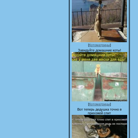
[
Котоматрицы
]
Завидуйте домашние коты!
[
Котоматрицы
]
Вот теперь дедушка точно в
прихожей спит