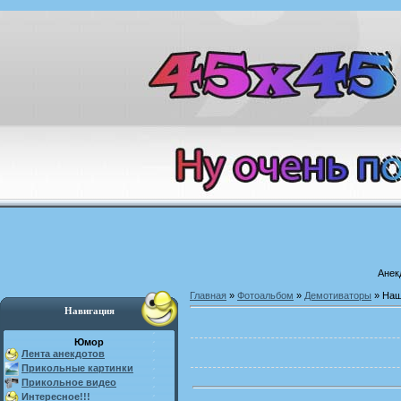
Анек
Главная
»
Фотоальбом
»
Демотиваторы
» Наш
Навигация
Юмор
Лента анекдотов
Прикольные картинки
Прикольное видео
Интересное!!!