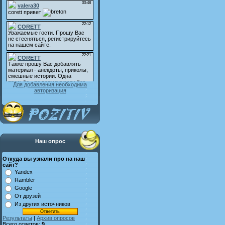
Для добавления необходима
авторизация
Наш опрос
Откуда вы узнали про на наш
сайт?
Yandex
Rambler
Google
От друзей
Из других источников
Результаты
|
Архив опросов
Всего ответов:
9