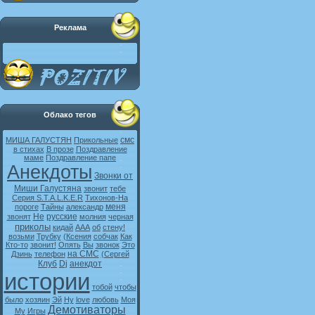
Реклама
Облако тегов
смс
МИША ГАЛУСТЯН
Прикольные
в стихах
В прозе
Поздравление
маме
Поздравление папе
Анекдоты
Звонки от
Миши Галустяна
звонит
тебе
Серия S.T.A.L.K.E.R
Тихонов-На
меня
пороге
Тайны
александр
Не
русские
звонят
молния
черная
приколы
кидай
ААА
об
стену!
возьми
Трубку
(Ксения
собчак
Как
Кто-то
звонит!
Опять
Вы
звонок
Это
на СМС
Дзинь
телефон
(Сергей
Клуб
Dj
анекдот
истории
тобой
чтобы
было
хозяин
Эй
Ну
love
любовь
Моя
Демотиваторы
My
Игры