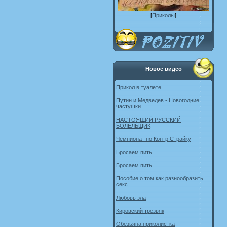
[
Приколы
]
Новое видео
Прикол в туалете
Путин и Медведев - Новогодние
частушки
НАСТОЯЩИЙ РУССКИЙ
БОЛЕЛЬЩИК
Чемпионат по Контр Страйку
Бросаем пить
Бросаем пить
Пособие о том как разнообразить
секс
Любовь зла
Кировский трезвяк
Обезьяна приколистка