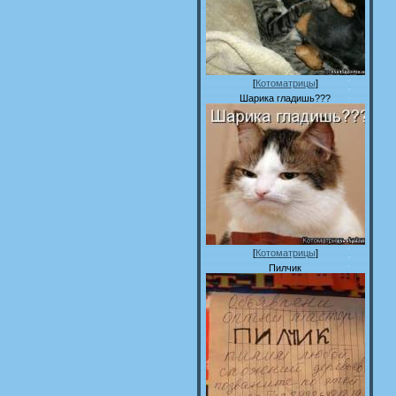
[
Котоматрицы
]
Шарика гладишь???
[
Котоматрицы
]
Пилчик