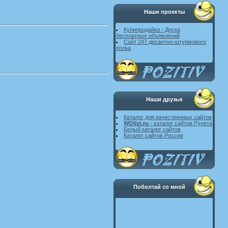
Наши проекты
Купипродайка - Доска
бесплатных объявлений
Сайт 247 десантно-штурмового
полка
Наши друзья
Каталог для качественных сайтов
WOlist.ru
- каталог сайтов Рунета
Белый каталог сайтов
Каталог сайтов России
Поболтай со мной