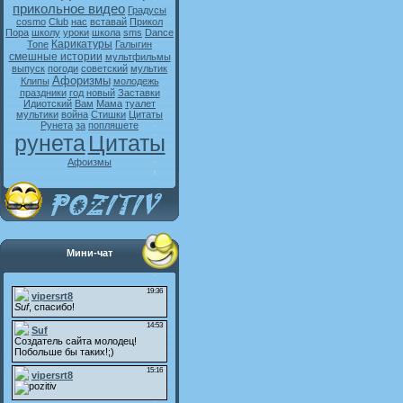
прикольное видео
Градусы
cosmo
Club
нас
вставай
Прикол
Пора
школу
уроки
школа
sms
Dance
Карикатуры
Tone
Галыгин
смешные истории
мультфильмы
выпуск
погоди
советский
мультик
Афоризмы
Клипы
молодежь
праздники
год
новый
Заставки
Идиотский
Вам
Мама
туалет
мультики
война
Стишки
Цитаты
Рунета
за
попляшете
рунета
Цитаты
Афоизмы
Мини-чат