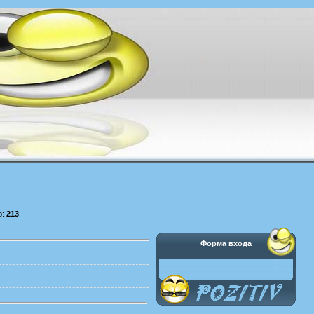
р:
213
Форма входа