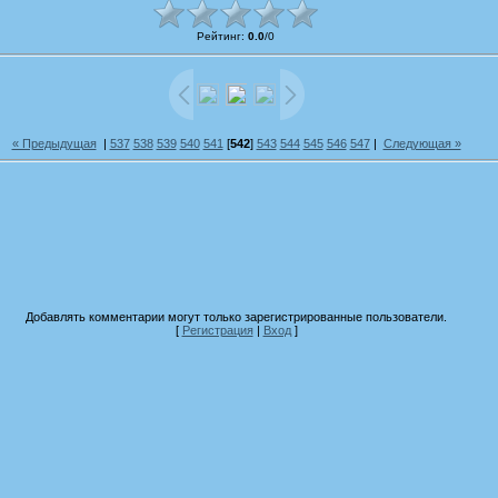
Рейтинг
:
0.0
/
0
« Предыдущая
|
537
538
539
540
541
[
542
]
543
544
545
546
547
|
Следующая »
Добавлять комментарии могут только зарегистрированные пользователи.
[
Регистрация
|
Вход
]