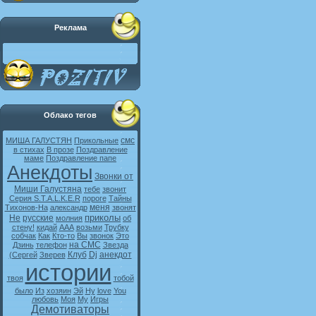
Реклама
Облако тегов
смс
МИША ГАЛУСТЯН
Прикольные
в стихах
В прозе
Поздравление
маме
Поздравление папе
Анекдоты
Звонки от
Миши Галустяна
тебе
звонит
Серия S.T.A.L.K.E.R
пороге
Тайны
меня
Тихонов-На
александр
звонят
приколы
Не
русские
молния
об
стену!
кидай
ААА
возьми
Трубку
собчак
Как
Кто-то
Вы
звонок
Это
на СМС
Дзинь
телефон
Звезда
Клуб
Dj
анекдот
(Сергей
Зверев
истории
твоя
тобой
было
Из
хозяин
Эй
Ну
love
You
любовь
Моя
My
Игры
Демотиваторы