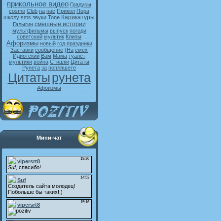
прикольное видео
Градусы
cosmo
Club
на
нас
Прикол
Пора
Карикатуры
школу
sms
звуки
Tone
смешные истории
Галыгин
мультфильмы
выпуск
погоди
советский
мультик
Клипы
Афоризмы
новый
год
праздники
Заставки
сообщение
(На
смех
Идиотский
Вам
Мама
туалет
мультики
война
Стишки
Цитаты
Рунета
за
попляшете
Цитаты
рунета
Афоизмы
Мини-чат