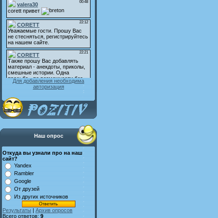
Для добавления необходима
авторизация
Наш опрос
Откуда вы узнали про на наш
сайт?
Yandex
Rambler
Google
От друзей
Из других источников
Результаты
|
Архив опросов
Всего ответов:
9