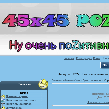
Главная
|
Регистрация
|
Выход
| Поне
Анекдотов:
2705
| Прикольных картинок
Главная
»
Фотоальбом
»
Демотиваторы
» Хор
Навигация
Юмор
Просмотров
: 62
Лента анекдотов
Дата
: 23.0
Прикольные картинки
Просмотреть фот
Прикольное видео
Интересное!!!