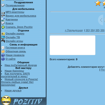
Поздравления
Поздравления
Для мобильника
MP3 реалтоны
Видео для мобильника
Картинки
Книги
Скачать Jimm Pozitiv
« Предыдущая
|
383
384
385
386
Отдохни
Онлайн радио
Онлайн ТВ
Онлайн игры
Связь и информация
Гостевая книга
Обратная связь
Наши правила
О сайте
Всего комментариев
:
0
Общение
Наш поZитивный форум
Добавлять комментарии могут 
Веб мастеру
[
Рег
Наши баннеры
Как получить 10575
посетителей в день!
Новый спонсор в Рунете!
Оплата любых сумм! Нет
минимума!
Друзья
Наши друзья