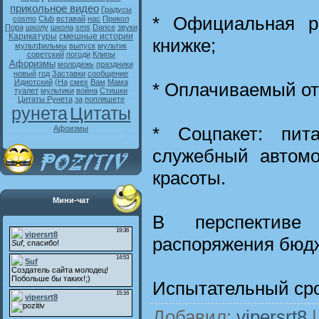
прикольное видео
Градусы
* Официальная р
cosmo
Club
вставай
нас
Прикол
Пора
школу
школа
sms
Dance
звуки
Карикатуры
смешные истории
книжке;
мультфильмы
выпуск
мультик
советский
погоди
Клипы
Афоризмы
молодежь
праздники
новый
год
Заставки
сообщение
Идиотский
(На
смех
Вам
Мама
* Оплачиваемый от
туалет
мультики
война
Стишки
Цитаты Рунета
за
попляшете
рунета
Цитаты
* Соцпакет: пит
Афоизмы
служебный автомо
красоты.
Мини-чат
В перспективе
распоряжения бюд
Испытательный сро
Добавил
:
vipersrt8
|