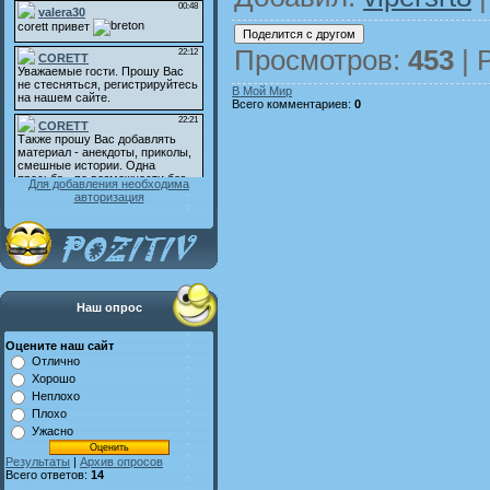
Просмотров
:
453
|
В Мой Мир
Всего комментариев
:
0
Для добавления необходима
авторизация
Наш опрос
Оцените наш сайт
Отлично
Хорошо
Неплохо
Плохо
Ужасно
Результаты
|
Архив опросов
Всего ответов:
14