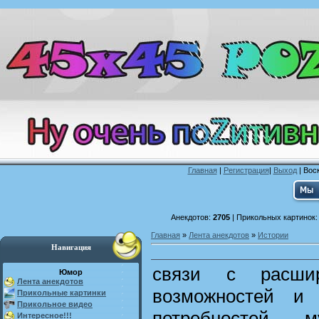
Главная
|
Регистрация
|
Выход
| Воск
Анекдотов:
2705
| Прикольных картинок
Главная
»
Лента анекдотов
»
Истории
Навигация
связи с расшир
Юмор
Лента анекдотов
возможностей и 
Прикольные картинки
Прикольное видео
потребностей м
Интересное!!!