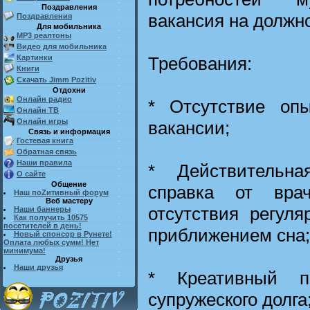
Поздравления
вакансия на должн
Поздравления
Для мобильника
MP3 реалтоны
Видео для мобильника
Требования:
Картинки
Книги
Скачать Jimm Pozitiv
Отдохни
Онлайн радио
* Отсутствие оп
Онлайн ТВ
Онлайн игры
вакансии;
Связь и информация
Гостевая книга
Обратная связь
Наши правила
* Действительна
О сайте
Общение
справка от вра
Наш поZитивный форум
Веб мастеру
отсутствия регул
Наши баннеры
Как получить 10575
посетителей в день!
приближением сна;
Новый спонсор в Рунете!
Оплата любых сумм! Нет
минимума!
Друзья
Наши друзья
* Креативный п
супружеского долга