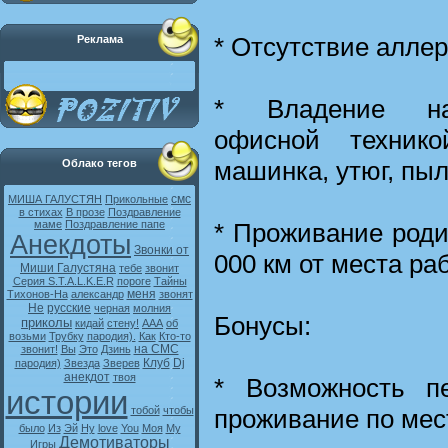
* Отсутствие аллер
Реклама
* Владение на
офисной технико
машинка, утюг, пыл
Облако тегов
смс
МИША ГАЛУСТЯН
Прикольные
в стихах
В прозе
Поздравление
* Проживание роди
маме
Поздравление папе
Анекдоты
Звонки от
000 км от места ра
Миши Галустяна
тебе
звонит
Серия S.T.A.L.K.E.R
пороге
Тайны
меня
Тихонов-На
александр
звонят
Не
русские
черная
молния
Бонусы:
приколы
кидай
стену!
ААА
об
возьми
Трубку
пародия).
Как
Кто-то
на СМС
звонит!
Вы
Это
Дзинь
Клуб
Dj
пародия)
Звезда
Зверев
анекдот
твоя
* Возможность п
истории
проживание по мес
тобой
чтобы
было
Из
Эй
Ну
love
You
Моя
My
Демотиваторы
Игры