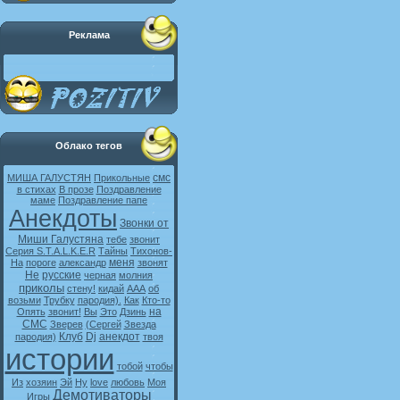
Реклама
Облако тегов
смс
МИША ГАЛУСТЯН
Прикольные
в стихах
В прозе
Поздравление
маме
Поздравление папе
Анекдоты
Звонки от
Миши Галустяна
тебе
звонит
Серия S.T.A.L.K.E.R
Тайны
Тихонов-
меня
На
пороге
александр
звонят
Не
русские
черная
молния
приколы
стену!
кидай
ААА
об
возьми
Трубку
пародия).
Как
Кто-то
на
Опять
звонит!
Вы
Это
Дзинь
СМС
Зверев
(Сергей
Звезда
Клуб
Dj
анекдот
пародия)
твоя
истории
тобой
чтобы
Из
хозяин
Эй
Ну
love
любовь
Моя
Демотиваторы
Игры