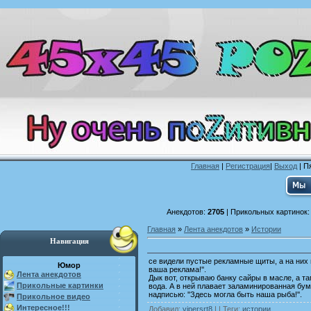
Главная
|
Регистрация
|
Выход
| П
Анекдотов:
2705
| Прикольных картинок
Главная
»
Лента анекдотов
»
Истории
Навигация
се видели пустые рекламные щиты, а на них 
Юмор
ваша реклама!''.
Лента анекдотов
Дык вот, открываю банку сайры в масле, а та
Прикольные картинки
вода. А в ней плавает заламинированная бума
надписью: ''Здесь могла быть наша рыба!''.
Прикольное видео
Интересное!!!
Добавил
:
vipersrt8
| |
Теги
:
истории