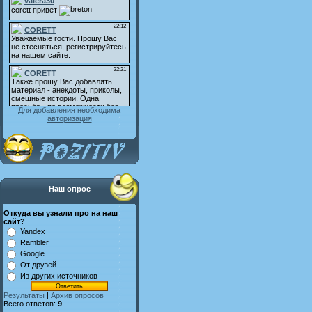
Для добавления необходима
авторизация
Наш опрос
Откуда вы узнали про на наш
сайт?
Yandex
Rambler
Google
От друзей
Из других источников
Результаты
|
Архив опросов
Всего ответов:
9