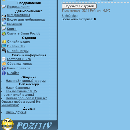
Поздравления
Поздравления
Просмотров
:
324
|
Рейтинг
:
0.0
/
0
Для мобильника
MP3 реалтоны
В Мой Мир
Всего комментариев
:
0
Видео для мобильника
Картинки
Книги
Скачать Jimm Pozitiv
Отдохни
Онлайн радио
Онлайн ТВ
Онлайн игры
Связь и информация
Гостевая книга
Обратная связь
Наши правила
О сайте
Общение
Наш поZитивный форум
Веб мастеру
Наши баннеры
Как получить 10575
посетителей в день!
Новый спонсор в Рунете!
Оплата любых сумм! Нет
минимума!
Друзья
Наши друзья