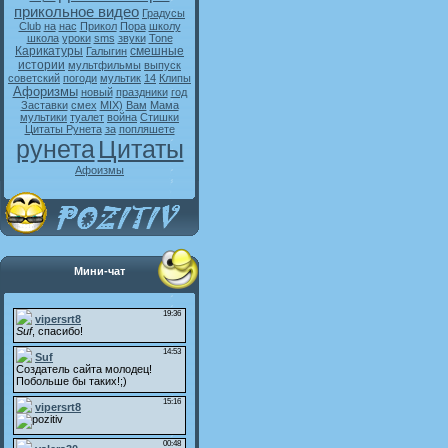
прикольное видео
Градусы
Club
на
нас
Прикол
Пора
школу
школа
уроки
sms
звуки
Tone
Карикатуры
смешные
Галыгин
истории
мультфильмы
выпуск
советский
погоди
мультик
14
Клипы
Афоризмы
новый
праздники
год
Заставки
смех
MIX)
Вам
Мама
мультики
туалет
война
Стишки
Цитаты Рунета
за
попляшете
рунета
Цитаты
Афоизмы
Мини-чат