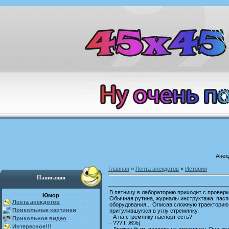
Анек
Главная
»
Лента анекдотов
»
Истории
Навигация
В пятницу в лабораторию приходит с проверк
Юмор
Обычная рутина, журналы инструктажа, пасп
Лента анекдотов
оборудования... Описав сложную траекторию
Прикольные картинки
притулившуюся в углу стремянку.
- А на стремянку паспорт есть?
Прикольное видео
- ???!!! Ж%(
Интересное!!!
- Должен быть паспорт на стремянку. Она д