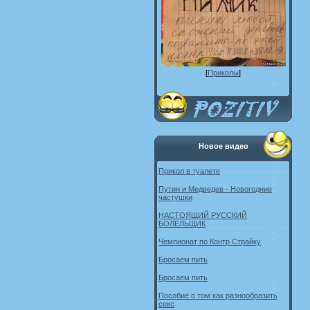
[
Приколы
]
Новое видео
Прикол в туалете
Путин и Медведев - Новогодние
частушки
НАСТОЯЩИЙ РУССКИЙ
БОЛЕЛЬЩИК
Чемпионат по Контр Страйку
Бросаем пить
Бросаем пить
Пособие о том как разнообразить
секс