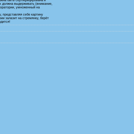
х должна выдерживать (внимание,
боратории, умноженный на
у, представляя себе картину
ии залазит на стремянку, берёт
одится!