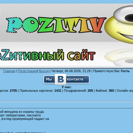
Главная
|
Регистрация
|
Выход
| Четверг, 06.08.2026, 21:29 |
Приветствую Вас
Гость
У нас:
дотов:
2705
| Прикольных картинок:
1431
| Поздравлений:
205
| Файлов:
360
| Онлайн иг
ой женщина из охраны труда.
орт лаборатории, паспорта
, взгляд проверяющей падает на
олжна быть сертифицирована и