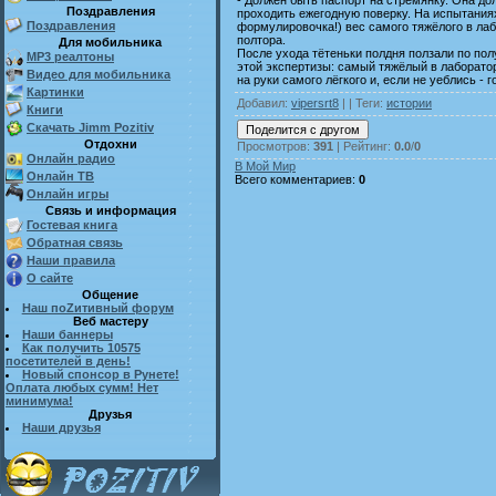
Поздравления
проходить ежегодную поверку. На испытания
Поздравления
формулировочка!) вес самого тяжёлого в ла
полтора.
Для мобильника
После ухода тётеньки полдня ползали по пол
MP3 реалтоны
этой экспертизы: самый тяжёлый в лаборатор
Видео для мобильника
на руки самого лёгкого и, если не уеблись - г
Картинки
Добавил
:
vipersrt8
| |
Теги
:
истории
Книги
Скачать Jimm Pozitiv
Отдохни
Просмотров
:
391
|
Рейтинг
:
0.0
/
0
Онлайн радио
В Мой Мир
Онлайн ТВ
Всего комментариев
:
0
Онлайн игры
Связь и информация
Гостевая книга
Обратная связь
Наши правила
О сайте
Общение
Наш поZитивный форум
Веб мастеру
Наши баннеры
Как получить 10575
посетителей в день!
Новый спонсор в Рунете!
Оплата любых сумм! Нет
минимума!
Друзья
Наши друзья