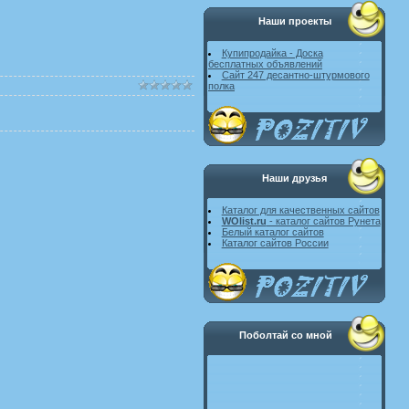
Наши проекты
Купипродайка - Доска
бесплатных объявлений
Сайт 247 десантно-штурмового
полка
Наши друзья
Каталог для качественных сайтов
WOlist.ru
- каталог сайтов Рунета
Белый каталог сайтов
Каталог сайтов России
Поболтай со мной