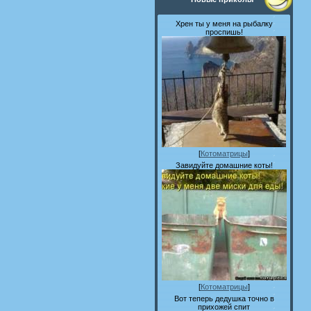
Хрен ты у меня на рыбалку
проспишь!
[
Котоматрицы
]
Завидуйте домашние коты!
[
Котоматрицы
]
Вот теперь дедушка точно в
прихожей спит