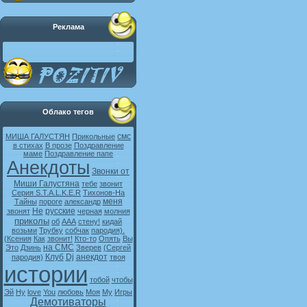
Реклама
Облако тегов
смс
МИША ГАЛУСТЯН
Прикольные
в стихах
В прозе
Поздравление
маме
Поздравление папе
Анекдоты
Звонки от
Миши Галустяна
тебе
звонит
Серия S.T.A.L.K.E.R
Тихонов-На
меня
Тайны
пороге
александр
Не
русские
звонят
черная
молния
приколы
об
ААА
стену!
кидай
возьми
Трубку
собчак
пародия).
(Ксения
Как
звонит!
Кто-то
Опять
Вы
на СМС
Это
Дзинь
Зверев
(Сергей
Клуб
Dj
анекдот
пародия)
твоя
истории
тобой
чтобы
Эй
Ну
love
You
любовь
Моя
My
Игры
Демотиваторы