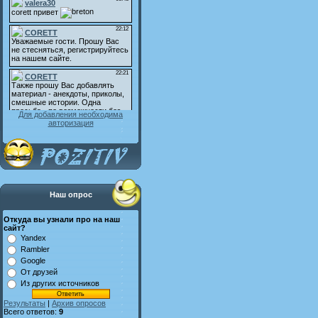
Для добавления необходима
авторизация
Наш опрос
Откуда вы узнали про на наш
сайт?
Yandex
Rambler
Google
От друзей
Из других источников
Результаты
|
Архив опросов
Всего ответов:
9