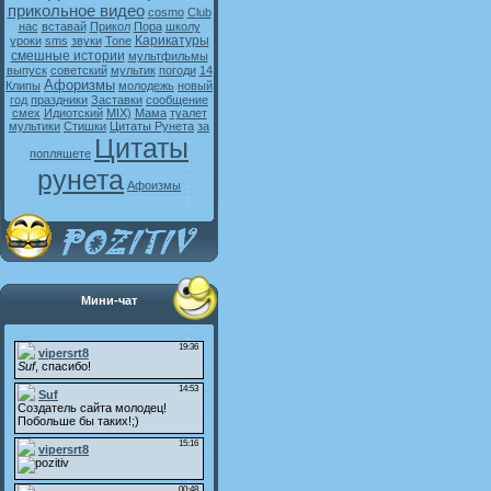
прикольное видео
cosmo
Club
нас
вставай
Прикол
Пора
школу
Карикатуры
уроки
sms
звуки
Tone
смешные истории
мультфильмы
выпуск
советский
мультик
погоди
14
Афоризмы
Клипы
молодежь
новый
год
праздники
Заставки
сообщение
смех
Идиотский
MIX)
Мама
туалет
мультики
Стишки
Цитаты Рунета
за
Цитаты
попляшете
рунета
Афоизмы
Мини-чат