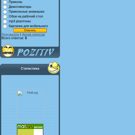
Приколы
Демотиваторы
Прикольные анимашки
Обои на рабочий стол
mp3 реалтоны
Картинки для мобильного
Результаты
|
Архив опросов
Всего ответов:
5
Статистика