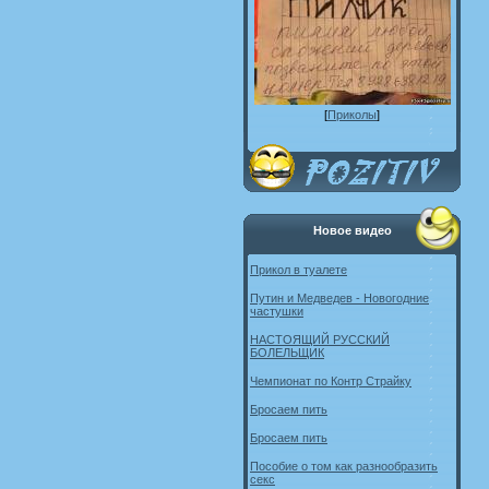
[
Приколы
]
Новое видео
Прикол в туалете
Путин и Медведев - Новогодние
частушки
НАСТОЯЩИЙ РУССКИЙ
БОЛЕЛЬЩИК
Чемпионат по Контр Страйку
Бросаем пить
Бросаем пить
Пособие о том как разнообразить
секс