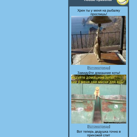
Хрен ты у меня на рыбалку
проспишь!
[
Котоматрицы
]
Завидуйте домашние коты!
[
Котоматрицы
]
Вот теперь дедушка точно в
прихожей спит