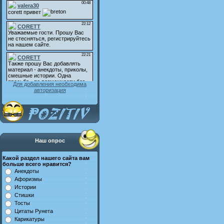
Для добавления необходима
авторизация
Наш опрос
Какой раздел нашего сайта вам
больше всего нравится?
Анекдоты
Афоризмы
Истории
Стишки
Тосты
Цитаты Рунета
Карикатуры