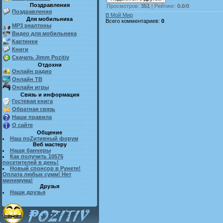
Поздравления
Просмотров
:
351
|
Рейтинг
:
0.0
/
0
Поздравления
В Мой Мир
Для мобильника
Всего комментариев
:
0
MP3 реалтоны
Видео для мобильника
Картинки
Книги
Скачать Jimm Pozitiv
Отдохни
Онлайн радио
Онлайн ТВ
Онлайн игры
Связь и информация
Гостевая книга
Обратная связь
Наши правила
О сайте
Общение
Наш поZитивный форум
Веб мастеру
Наши баннеры
Как получить 10575
посетителей в день!
Новый спонсор в Рунете!
Оплата любых сумм! Нет
минимума!
Друзья
Наши друзья