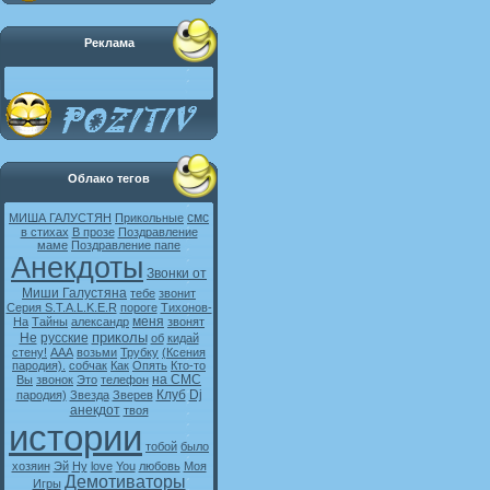
Реклама
Облако тегов
смс
МИША ГАЛУСТЯН
Прикольные
в стихах
В прозе
Поздравление
маме
Поздравление папе
Анекдоты
Звонки от
Миши Галустяна
тебе
звонит
Серия S.T.A.L.K.E.R
пороге
Тихонов-
меня
На
Тайны
александр
звонят
приколы
Не
русские
об
кидай
стену!
ААА
возьми
Трубку
(Ксения
пародия).
собчак
Как
Опять
Кто-то
на СМС
Вы
звонок
Это
телефон
Клуб
Dj
пародия)
Звезда
Зверев
анекдот
твоя
истории
тобой
было
хозяин
Эй
Ну
love
You
любовь
Моя
Демотиваторы
Игры