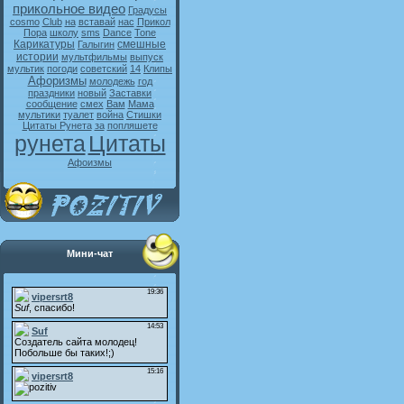
прикольное видео
Градусы
cosmo
Club
на
вставай
нас
Прикол
Пора
школу
sms
Dance
Tone
Карикатуры
смешные
Галыгин
истории
мультфильмы
выпуск
мультик
погоди
советский
14
Клипы
Афоризмы
молодежь
год
праздники
новый
Заставки
сообщение
смех
Вам
Мама
мультики
туалет
война
Стишки
Цитаты Рунета
за
попляшете
рунета
Цитаты
Афоизмы
Мини-чат