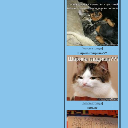
[
Котоматрицы
]
Шарика гладишь???
[
Котоматрицы
]
Пилчик