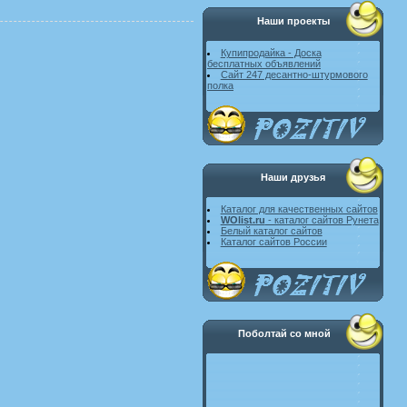
Наши проекты
Купипродайка - Доска
бесплатных объявлений
Сайт 247 десантно-штурмового
полка
Наши друзья
Каталог для качественных сайтов
WOlist.ru
- каталог сайтов Рунета
Белый каталог сайтов
Каталог сайтов России
Поболтай со мной