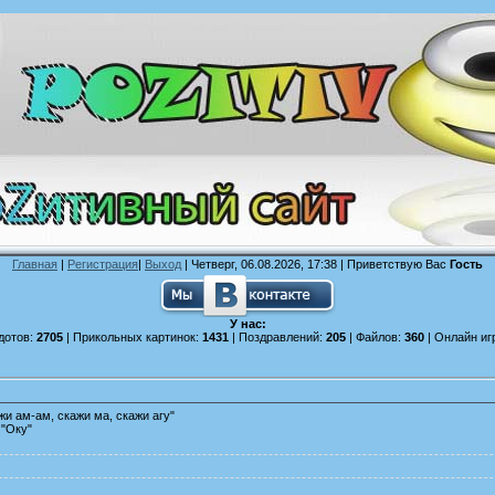
Главная
|
Регистрация
|
Выход
| Четверг, 06.08.2026, 17:38 |
Приветствую Вас
Гость
У нас:
дотов:
2705
| Прикольных картинок:
1431
| Поздравлений:
205
| Файлов:
360
| Онлайн иг
жи ам-ам, скажи ма, скажи агу"
 "Оку"