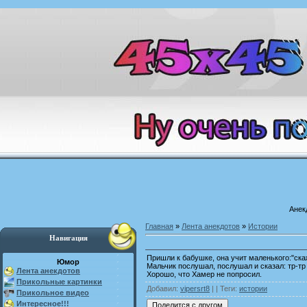
Анек
Главная
»
Лента анекдотов
»
Истории
Навигация
Пришли к бабушке, она учит маленького:"ска
Юмор
Мальчик послушал, послушал и сказал: тр-тр
Лента анекдотов
Хорошо, что Хамер не попросил.
Прикольные картинки
Добавил
:
vipersrt8
| |
Теги
:
истории
Прикольное видео
Интересное!!!