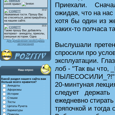
Приехали. Снача
ожидая, что на нас
хотя бы один из ж
каких-то полчаса т
Для добавления необходима
Выслушали претенз
авторизация
спросили про усло
эксплуатации. Гла
лоб - "Так вы что,
Наш опрос
ПЫЛЕСОСИЛИ_?!" 
Какой раздел нашего сайта вам
больше всего нравится?
20-минтуная лекци
Анекдоты
Афоризмы
следует держать
Истории
Стишки
ежедневно стирать 
Тосты
тряпочкой и тогда 
Цитаты Рунета
Карикатуры
Приколы