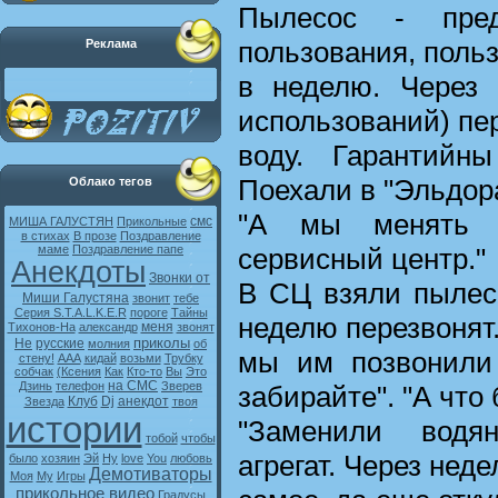
Пылесос - пред
пользования, польз
Реклама
в неделю. Через 
использований) пе
воду. Гарантийн
Поехали в "Эльдор
Облако тегов
"А мы менять 
смс
МИША ГАЛУСТЯН
Прикольные
в стихах
В прозе
Поздравление
сервисный центр."
маме
Поздравление папе
Анекдоты
Звонки от
В СЦ взяли пылесо
Миши Галустяна
звонит
тебе
Серия S.T.A.L.K.E.R
пороге
Тайны
неделю перезвонят.
меня
Тихонов-На
александр
звонят
приколы
Не
русские
молния
об
мы им позвонили 
стену!
ААА
кидай
возьми
Трубку
собчак
(Ксения
Как
Кто-то
Вы
Это
на СМС
Дзинь
телефон
Зверев
забирайте". "А что 
Клуб
Dj
анекдот
Звезда
твоя
истории
"Заменили водя
тобой
чтобы
агрегат. Через неде
было
хозяин
Эй
Ну
love
You
любовь
Демотиваторы
Моя
My
Игры
прикольное видео
Градусы