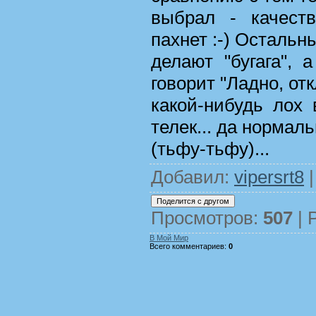
выбрал - качест
пахнет :-) Остальн
делают "бугага", 
говорит "Ладно, от
какой-нибудь лох в
телек... да нормал
(тьфу-тьфу)...
Добавил
:
vipersrt8
|
Просмотров
:
507
|
В Мой Мир
Всего комментариев
:
0