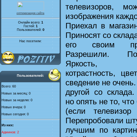
телевизоров, мо
оптимизация сайта
изображения каждо
Онлайн всего:
1
Приехал в магазин,
Гостей:
1
Пользователей:
0
Приносят со склада
Нас посетили:
его своим при
Разрешили. По
Яркость,
котрастность, цве
Пользователей:
сведение не очень
Всего: 60
другой со склада
Новых за месяц: 0
но опять не то, чт
Новых за неделю: 0
Новых вчера: 0
(если телевизор
Новых сегодня: 0
Перепробовали шт
Из них:
лучшим по картин
Админов: 2