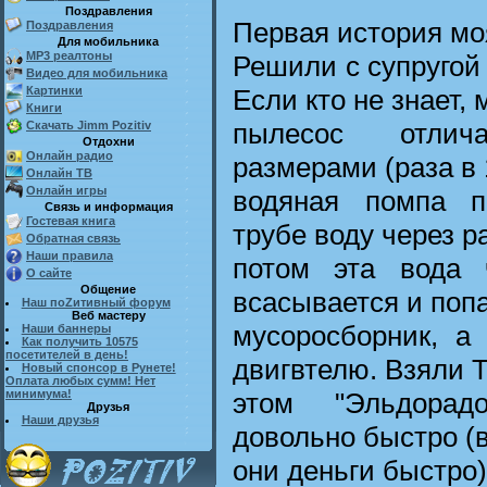
Поздравления
Первая история мо
Поздравления
Для мобильника
MP3 реалтоны
Решили с супругой
Видео для мобильника
Если кто не знает,
Картинки
Книги
пылесос отлич
Скачать Jimm Pozitiv
Отдохни
Онлайн радио
размерами (раза в 
Онлайн ТВ
Онлайн игры
водяная помпа п
Связь и информация
Гостевая книга
трубе воду через р
Обратная связь
Наши правила
потом эта вода 
О сайте
Общение
всасывается и поп
Наш поZитивный форум
Веб мастеру
мусоросборник, а
Наши баннеры
Как получить 10575
посетителей в день!
двигвтелю. Взяли 
Новый спонсор в Рунете!
Оплата любых сумм! Нет
этом "Эльдорадо
минимума!
Друзья
Наши друзья
довольно быстро (
они деньги быстро)