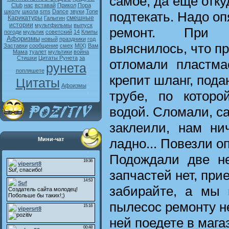
самое, да еще отку
Club
нас
вставай
Прикол
Пора
школу
школа
sms
Dance
звуки
Tone
подтекать. Надо оп
Карикатуры
смешные
Галыгин
истории
мультфильмы
выпуск
ремонт. При 
погоди
мультик
советский
14
Клипы
Афоризмы
новый
праздники
год
выяснилось, что п
Заставки
сообщение
смех
MIX)
Вам
Мама
туалет
мультики
война
Стишки
Цитаты Рунета
за
отломали пластма
рунета
попляшете
крепит шланг, под
Цитаты
Афоизмы
трубе, по котор
водой. Сломали, с
заклеили, нам ни
ладно... Повезли о
Мини-чат
Подождали две нед
запчастей нет, при
забирайте, а мы 
пылесос ремонту н
ней поедете в мага