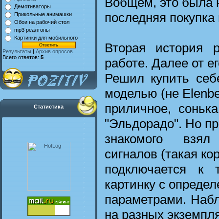
Вобщем, это была
Демотиваторы
последняя покупка 
Прикольные анимашки
Обои на рабочий стол
mp3 реалтоны
Картинки для мобильного
Вторая история р
Результаты
|
Архив опросов
Всего ответов:
5
работе. Далее от ег
Решил купить себ
моделью (не Elenbe
приличное, сонька
Статистика
"Эльдорадо". Но п
знакомого взял
сигналов (такая ко
подключается к 
картинку с опреде
параметрами. Набл
на разных экземпл