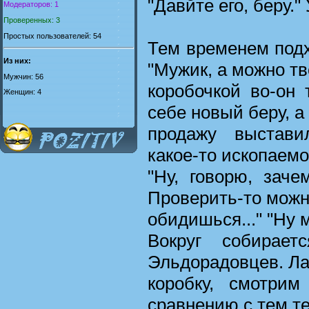
"Давйте его, беру."
Модераторов: 1
Проверенных: 3
Простых пользователей: 54
Тем временем подх
Из них:
"Мужик, а можно т
Мужчин: 56
коробочкой во-он 
Женщин: 4
себе новый беру, а
продажу выстави
какое-то ископаемо
"Ну, говорю, заче
Проверить-то можн
обидишься..." "Ну 
Вокруг собирает
Эльдорадовцев. Л
коробку, смотрим
сравнению с тем те