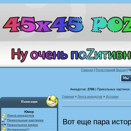
Главная
|
Регистрация
|
Выход
| Ч
Анекдотов:
2705
| Прикольных картинок
Главная
»
Лента анекдотов
»
Истории
Навигация
Юмор
Лента анекдотов
Вот еще пара истор
Прикольные картинки
Прикольное видео
Интересное!!!