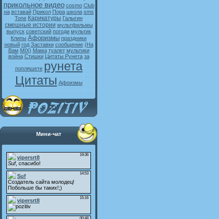
прикольное видео
cosmo
Club
на
вставай
Прикол
Пора
школа
sms
Карикатуры
Tone
Галыгин
смешные истории
мультфильмы
выпуск
советский
погоди
мультик
Афоризмы
Клипы
праздники
новый
год
Заставки
сообщение
(На
Вам
MIX)
Мама
туалет
мультики
война
Стишки
Цитаты Рунета
за
рунета
попляшете
Цитаты
Афоизмы
Мини-чат