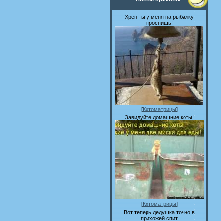
Хрен ты у меня на рыбалку
проспишь!
[
Котоматрицы
]
Завидуйте домашние коты!
[
Котоматрицы
]
Вот теперь дедушка точно в
прихожей спит