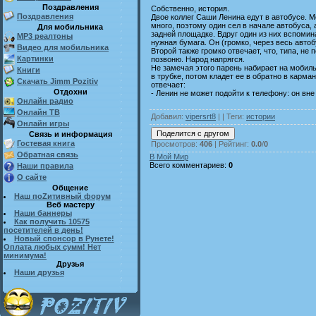
Поздравления
Собственно, история.
Поздравления
Двое коллег Саши Ленина едут в автобусе. 
много, поэтому один сел в начале автобуса, а
Для мобильника
задней площадке. Вдруг один из них вспомина
MP3 реалтоны
нужная бумага. Он (громко, через весь автоб
Видео для мобильника
Второй также громко отвечает, что, типа, не
Картинки
позвоню. Народ напрягся.
Не замечая этого парень набирает на мобил
Книги
в трубке, потом кладет ее в обратно в карман
Скачать Jimm Pozitiv
отвечает:
Отдохни
- Ленин не может подойти к телефону: он вне
Онлайн радио
Онлайн ТВ
Добавил
:
vipersrt8
| |
Теги
:
истории
Онлайн игры
Связь и информация
Гостевая книга
Просмотров
:
406
|
Рейтинг
:
0.0
/
0
Обратная связь
В Мой Мир
Всего комментариев
:
0
Наши правила
О сайте
Общение
Наш поZитивный форум
Веб мастеру
Наши баннеры
Как получить 10575
посетителей в день!
Новый спонсор в Рунете!
Оплата любых сумм! Нет
минимума!
Друзья
Наши друзья