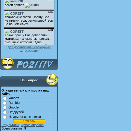
Для добавления необходима
авторизация
Наш опрос
Откуда вы узнали про на наш
сайт?
Yandex
Rambler
Google
От друзей
Из других источников
Результаты
|
Архив опросов
Всего ответов:
9