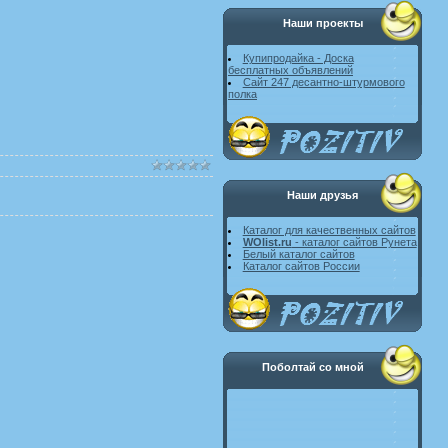
Наши проекты
Купипродайка - Доска
бесплатных объявлений
Сайт 247 десантно-штурмового
полка
Наши друзья
Каталог для качественных сайтов
WOlist.ru
- каталог сайтов Рунета
Белый каталог сайтов
Каталог сайтов России
Поболтай со мной