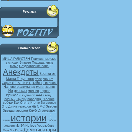
Реклама
Облако тегов
смс
МИША ГАЛУСТЯН
Прикольные
в стихах
В прозе
Поздравление
маме
Поздравление папе
Анекдоты
Звонки от
Миши Галустяна
тебе
звонит
Серия S.T.A.L.K.E.R
Тайны
Тихонов-
меня
На
пороге
александр
звонят
Не
русские
молния
черная
приколы
кидай
об
ААА
стену!
возьми
Трубку
пародия).
(Ксения
собчак
Как
Опять
Кто-то
Вы
звонок
на СМС
Это
Дзинь
телефон
Зверев
Клуб
Dj
анекдот
Звезда
пародия)
истории
твоя
тобой
хозяин
Из
Эй
Ну
love
You
любовь
Демотиваторы
Моя
My
Игры