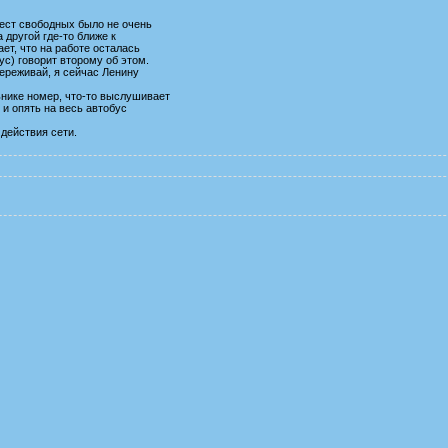
Мест свободных было не очень
 другой где-то ближе к
ет, что на работе осталась
ус) говорит второму об этом.
 переживай, я сейчас Ленину
ьнике номер, что-то выслушивает
 и опять на весь автобус
 действия сети.