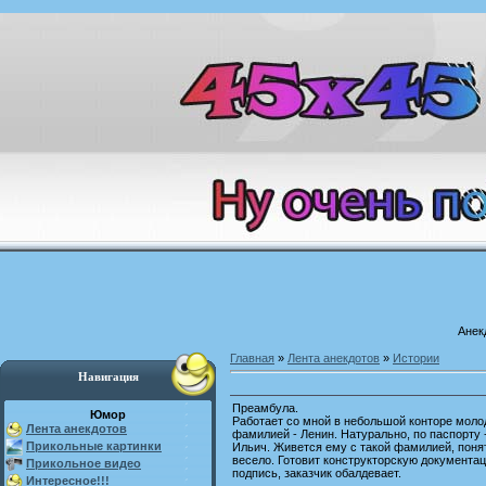
Анек
Главная
»
Лента анекдотов
»
Истории
Навигация
Преамбула.
Юмор
Работает со мной в небольшой конторе моло
Лента анекдотов
фамилией - Ленин. Натурально, по паспорту 
Прикольные картинки
Ильич. Живется ему с такой фамилией, понят
весело. Готовит конструкторскую документац
Прикольное видео
подпись, заказчик обалдевает.
Интересное!!!