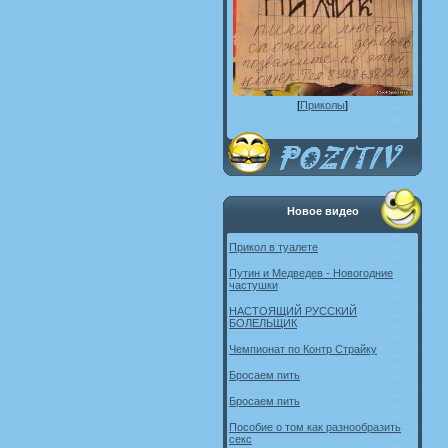
[
Приколы
]
Новое видео
Прикол в туалете
Путин и Медведев - Новогодние
частушки
НАСТОЯЩИЙ РУССКИЙ
БОЛЕЛЬЩИК
Чемпионат по Контр Страйку
Бросаем пить
Бросаем пить
Пособие о том как разнообразить
секс