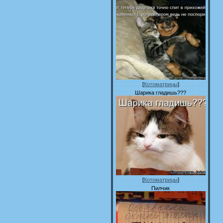
[
Котоматрицы
]
Шарика гладишь???
[
Котоматрицы
]
Пилчик