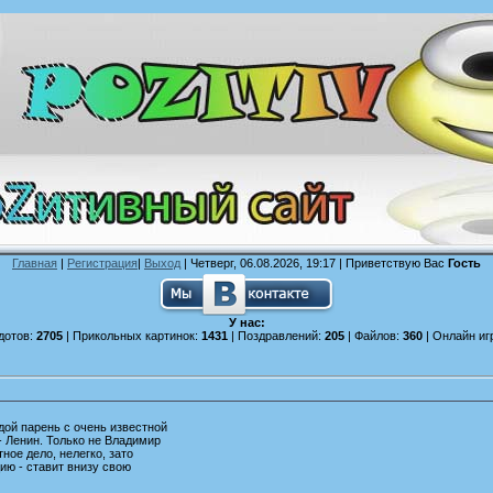
Главная
|
Регистрация
|
Выход
| Четверг, 06.08.2026, 19:17 |
Приветствую Вас
Гость
У нас:
дотов:
2705
| Прикольных картинок:
1431
| Поздравлений:
205
| Файлов:
360
| Онлайн иг
дой парень с очень известной
- Ленин. Только не Владимир
ное дело, нелегко, зато
ию - ставит внизу свою