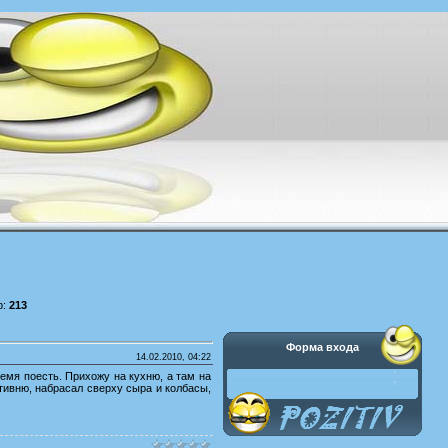
р:
213
Форма входа
14.02.2010, 04:22
ремя поесть. Прихожу на кухню, а там на
отивню, набрасал сверху сыра и колбасы,