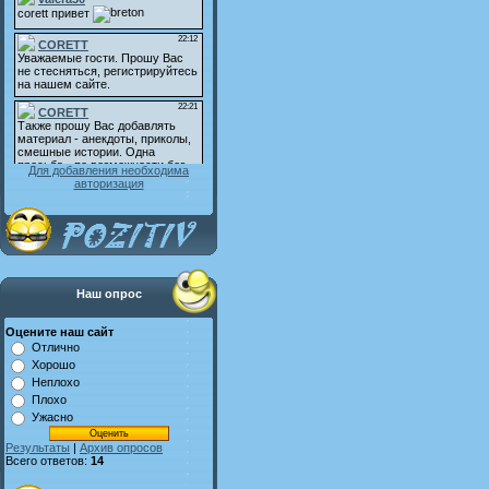
Для добавления необходима
авторизация
Наш опрос
Оцените наш сайт
Отлично
Хорошо
Неплохо
Плохо
Ужасно
Результаты
|
Архив опросов
Всего ответов:
14