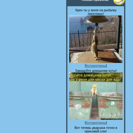
Хрен ты у меня на рыбалку
проспишь!
[
Котоматрицы
]
Завидуйте домашние коты!
[
Котоматрицы
]
Вот теперь дедушка точно в
прихожей спит