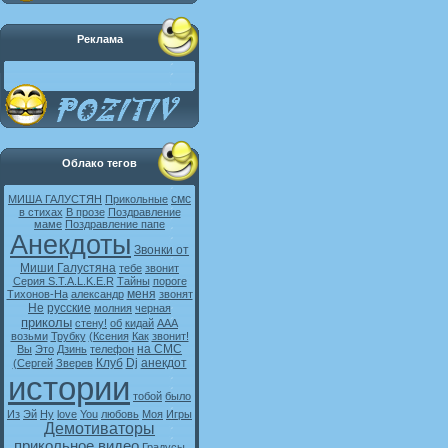
Реклама
Облако тегов
смс
МИША ГАЛУСТЯН
Прикольные
в стихах
В прозе
Поздравление
маме
Поздравление папе
Анекдоты
Звонки от
Миши Галустяна
тебе
звонит
Серия S.T.A.L.K.E.R
Тайны
пороге
меня
Тихонов-На
александр
звонят
Не
русские
молния
черная
приколы
стену!
об
кидай
ААА
возьми
Трубку
(Ксения
Как
звонит!
на СМС
Вы
Это
Дзинь
телефон
Клуб
Dj
анекдот
(Сергей
Зверев
истории
тобой
было
Из
Эй
Ну
love
You
любовь
Моя
Игры
Демотиваторы
прикольное видео
Градусы