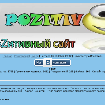
Главная
|
Регистрация
|
Выход
| Четверг, 06.08.2026, 23:42 |
Приветствую Вас
Гость
У нас:
дотов:
2705
| Прикольных картинок:
1431
| Поздравлений:
205
| Файлов:
360
| Онлайн иг
кинул их на стол, а в холодильник не положил, отвлекся. Посидел в инете, пришло в
азморозились они... А жрать хочется... Взял скалку, раскатал аморфную массу по пр
ористее.