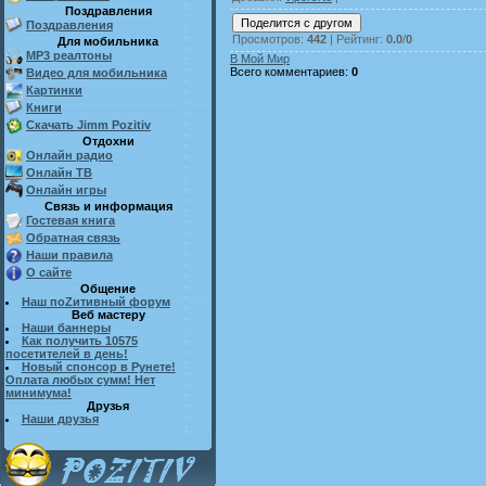
Поздравления
Поздравления
Просмотров
:
442
|
Рейтинг
:
0.0
/
0
Для мобильника
MP3 реалтоны
В Мой Мир
Всего комментариев
:
0
Видео для мобильника
Картинки
Книги
Скачать Jimm Pozitiv
Отдохни
Онлайн радио
Онлайн ТВ
Онлайн игры
Связь и информация
Гостевая книга
Обратная связь
Наши правила
О сайте
Общение
Наш поZитивный форум
Веб мастеру
Наши баннеры
Как получить 10575
посетителей в день!
Новый спонсор в Рунете!
Оплата любых сумм! Нет
минимума!
Друзья
Наши друзья