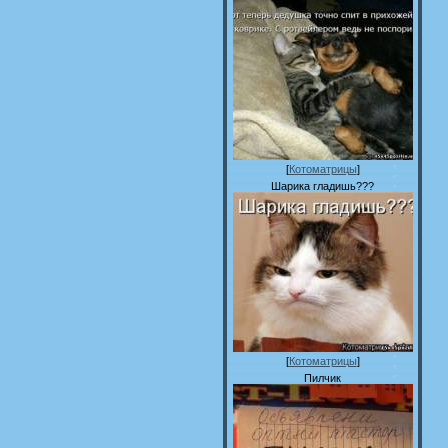
[
Котоматрицы
]
Шарика гладишь???
[
Котоматрицы
]
Пилчик