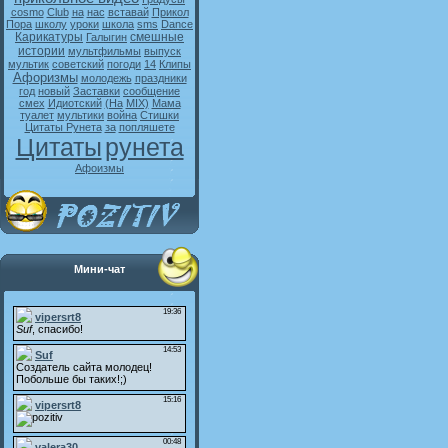
cosmo
Club
на
нас
вставай
Прикол
Пора
школу
уроки
школа
sms
Dance
Карикатуры
смешные
Галыгин
истории
мультфильмы
выпуск
мультик
советский
погоди
14
Клипы
Афоризмы
молодежь
праздники
год
новый
Заставки
сообщение
смех
Идиотский
(На
MIX)
Мама
туалет
мультики
война
Стишки
Цитаты Рунета
за
попляшете
Цитаты
рунета
Афоизмы
Мини-чат