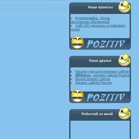
Наши проекты
Купипродайка - Доска
бесплатных объявлений
Сайт 247 десантно-штурмового
полка
Наши друзья
Каталог для качественных сайтов
WOlist.ru
- каталог сайтов Рунета
Белый каталог сайтов
Каталог сайтов России
Поболтай со мной