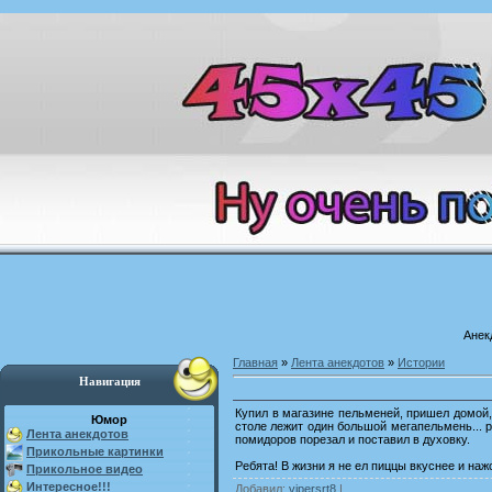
Анек
Главная
»
Лента анекдотов
»
Истории
Навигация
Купил в магазине пельменей, пришел домой, 
Юмор
столе лежит один большой мегапельмень... р
Лента анекдотов
помидоров порезал и поставил в духовку.
Прикольные картинки
Ребята! В жизни я не ел пиццы вкуснее и наж
Прикольное видео
Интересное!!!
Добавил
:
vipersrt8
|