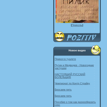
[
Приколы
]
Новое видео
Прикол в туалете
Путин и Медведев - Новогодние
частушки
НАСТОЯЩИЙ РУССКИЙ
БОЛЕЛЬЩИК
Чемпионат по Контр Страйку
Бросаем пить
Бросаем пить
Пособие о том как разнообразить
секс