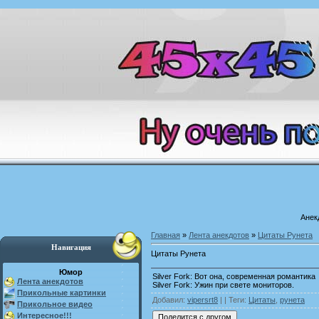
Анек
Главная
»
Лента анекдотов
»
Цитаты Рунета
Навигация
Цитаты Рунета
Юмор
Silver Fork: Вот она, современная романтика
Лента анекдотов
Silver Fork: Ужин при свете мониторов.
Прикольные картинки
Добавил
:
vipersrt8
| |
Теги
:
Цитаты
,
рунета
Прикольное видео
Интересное!!!