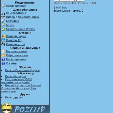
Поздравления
Просмотров
:
466
|
Рейтинг
:
0.0
/
0
Поздравления
В Мой Мир
Для мобильника
Всего комментариев
:
0
MP3 реалтоны
Видео для мобильника
Картинки
Книги
Скачать Jimm Pozitiv
Отдохни
Онлайн радио
Онлайн ТВ
Онлайн игры
Связь и информация
Гостевая книга
Обратная связь
Наши правила
О сайте
Общение
Наш поZитивный форум
Веб мастеру
Наши баннеры
Как получить 10575
посетителей в день!
Новый спонсор в Рунете!
Оплата любых сумм! Нет
минимума!
Друзья
Наши друзья