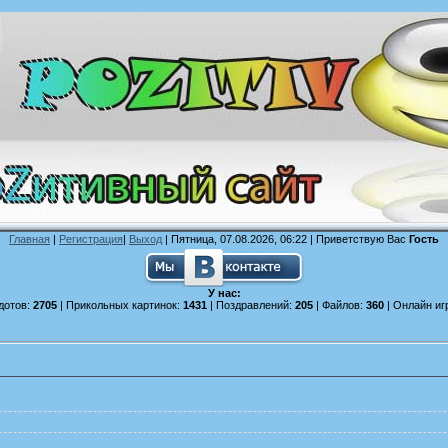
Главная
|
Регистрация
|
Выход
| Пятница, 07.08.2026, 06:22 |
Приветствую Вас
Гость
У нас:
дотов:
2705
| Прикольных картинок:
1431
| Поздравлений:
205
| Файлов:
360
| Онлайн иг