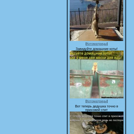
[
Котоматрицы
]
Завидуйте домашние коты!
[
Котоматрицы
]
Вот теперь дедушка точно в
прихожей спит