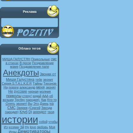
Реклама
Облако тегов
смс
МИША ГАЛУСТЯН
Прикольные
в стихах
В прозе
Поздравление
маме
Поздравление папе
Анекдоты
Звонки от
Миши Галустяна
тебе
звонит
Серия S.T.A.L.K.E.R
Тайны
Тихонов-
меня
На
пороге
александр
звонят
Не
русские
черная
молния
приколы
стену!
кидай
ААА
об
возьми
Трубку
пародия).
Как
Кто-то
на
Опять
звонит!
Вы
Это
Дзинь
СМС
Зверев
(Сергей
Звезда
Клуб
Dj
анекдот
пародия)
твоя
истории
тобой
чтобы
Из
хозяин
Эй
Ну
love
любовь
Моя
Демотиваторы
Игры