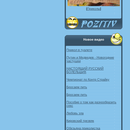
[
Приколы
]
Новое видео
Прикол в туалете
Путин и Медведев - Новогодние
частушки
НАСТОЯЩИЙ РУССКИЙ
БОЛЕЛЬЩИК
Чемпионат по Контр Страйку
Бросаем пить
Бросаем пить
Пособие о том как разнообразить
секс
Любовь зла
Кировский трезвяк
Обезьяна приколистка