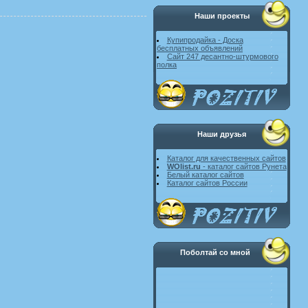
Наши проекты
Купипродайка - Доска
бесплатных объявлений
Сайт 247 десантно-штурмового
полка
Наши друзья
Каталог для качественных сайтов
WOlist.ru
- каталог сайтов Рунета
Белый каталог сайтов
Каталог сайтов России
Поболтай со мной