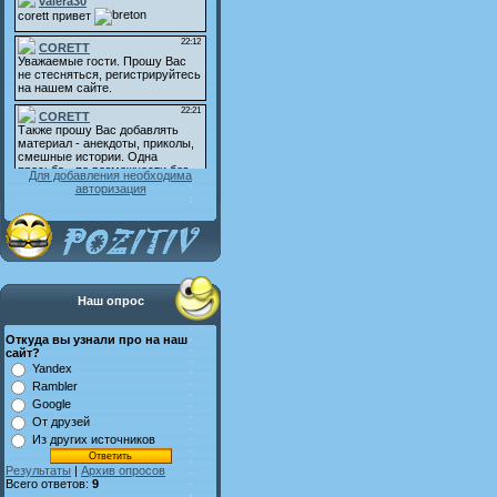
Для добавления необходима
авторизация
Наш опрос
Откуда вы узнали про на наш
сайт?
Yandex
Rambler
Google
От друзей
Из других источников
Результаты
|
Архив опросов
Всего ответов:
9