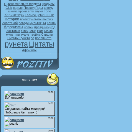
прикольное видео
Градусы
Club
на
нас
Прикол
Пора
школу
школа
уроки
sms
звуки
Tone
Карикатуры
смешные
Галыгин
истории
мультфильмы
выпуск
советский
погоди
мультик
14
Клипы
Афоризмы
новый
праздники
год
Заставки
смех
MIX)
Вам
Мама
мультики
туалет
война
Стишки
Цитаты Рунета
за
попляшете
рунета
Цитаты
Афоизмы
Мини-чат