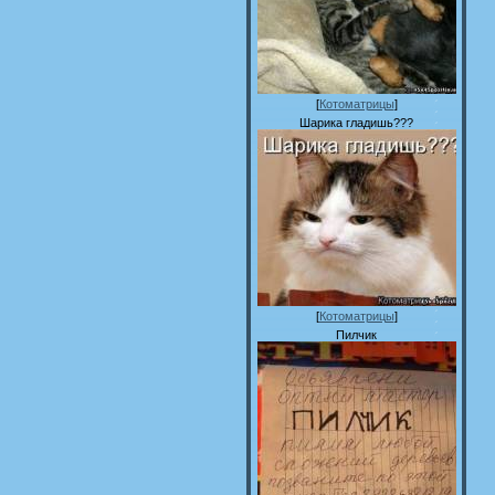
[
Котоматрицы
]
Шарика гладишь???
[
Котоматрицы
]
Пилчик