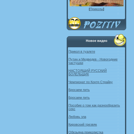
[
Приколы
]
Новое видео
Прикол в туалете
Путин и Медведев - Новогодние
частушки
НАСТОЯЩИЙ РУССКИЙ
БОЛЕЛЬЩИК
Чемпионат по Контр Страйку
Бросаем пить
Бросаем пить
Пособие о том как разнообразить
секс
Любовь зла
Кировский трезвяк
Обезьяна приколистка