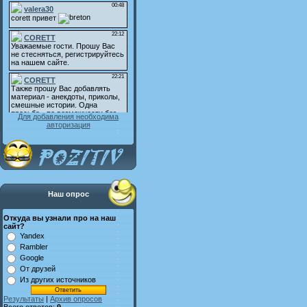
Для добавления необходима
авторизация
Наш опрос
Откуда вы узнали про на наш
сайт?
Yandex
Rambler
Google
От друзей
Из других источников
Результаты
|
Архив опросов