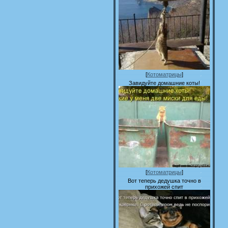
[
Котоматрицы
]
Завидуйте домашние коты!
[
Котоматрицы
]
Вот теперь дедушка точно в
прихожей спит