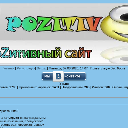
Главная
|
Регистрация
|
Выход
| Пятница, 07.08.2026, 14:07 |
Приветствую Вас
Гость
У нас:
дотов:
2705
| Прикольных картинок:
1431
| Поздравлений:
205
| Файлов:
360
| Онлайн иг
диостанцией.
, а татуируют на награждаемом.
ные взыскания, а "опускают".
то хоть раз пересекал границу
кими.