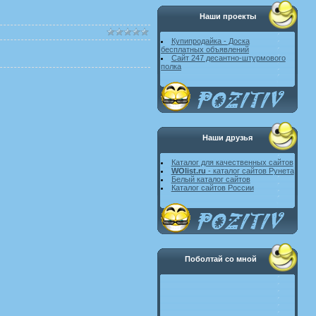
Наши проекты
Купипродайка - Доска
бесплатных объявлений
Сайт 247 десантно-штурмового
полка
Наши друзья
Каталог для качественных сайтов
WOlist.ru
- каталог сайтов Рунета
Белый каталог сайтов
Каталог сайтов России
Поболтай со мной