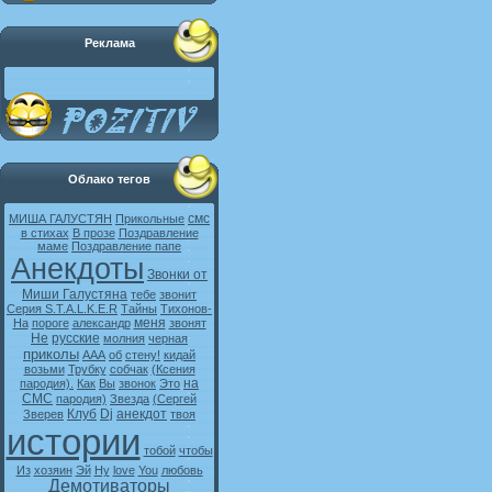
Реклама
Облако тегов
смс
МИША ГАЛУСТЯН
Прикольные
в стихах
В прозе
Поздравление
маме
Поздравление папе
Анекдоты
Звонки от
Миши Галустяна
тебе
звонит
Серия S.T.A.L.K.E.R
Тайны
Тихонов-
меня
На
пороге
александр
звонят
Не
русские
молния
черная
приколы
ААА
об
стену!
кидай
возьми
Трубку
собчак
(Ксения
на
пародия).
Как
Вы
звонок
Это
СМС
пародия)
Звезда
(Сергей
Клуб
Dj
анекдот
Зверев
твоя
истории
тобой
чтобы
Из
хозяин
Эй
Ну
love
You
любовь
Демотиваторы