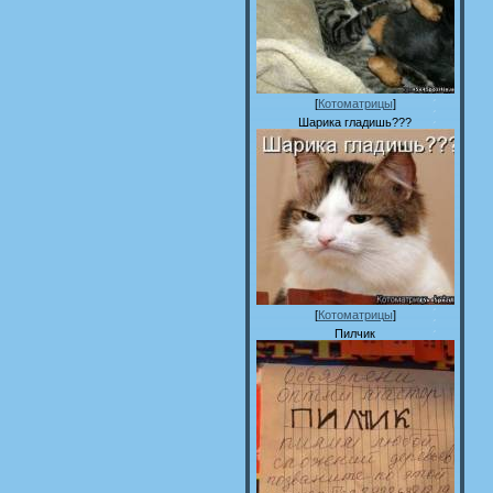
[
Котоматрицы
]
Шарика гладишь???
[
Котоматрицы
]
Пилчик