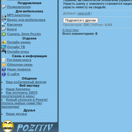
Поздравления
Украсть шапку у знакомого становится наци
Поздравления
украсть невесту на свадьбе.
Для мобильника
Добавил
:
vipersrt8
|
MP3 реалтоны
Видео для мобильника
Картинки
Просмотров
:
334
|
Рейтинг
:
0.0
/
0
Книги
В Мой Мир
Всего комментариев
:
0
Скачать Jimm Pozitiv
Отдохни
Онлайн радио
Онлайн ТВ
Онлайн игры
Связь и информация
Гостевая книга
Обратная связь
Наши правила
О сайте
Общение
Наш поZитивный форум
Веб мастеру
Наши баннеры
Как получить 10575
посетителей в день!
Новый спонсор в Рунете!
Оплата любых сумм! Нет
минимума!
Друзья
Наши друзья