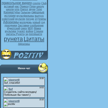
прикольное видео
cosmo
Club
вставай
нас
Прикол
Пора
школу
школа
sms
Dance
звуки
Tone
Карикатуры
смешные
Галыгин
истории
мультфильмы
выпуск
советский
мультик
погоди
14
Клипы
Афоризмы
молодежь
новый
год
праздники
Заставки
сообщение
Идиотский
смех
MIX)
Мама
мультики
туалет
война
Стишки
Цитаты Рунета
за
попляшете
рунета
Цитаты
Афоизмы
Мини-чат