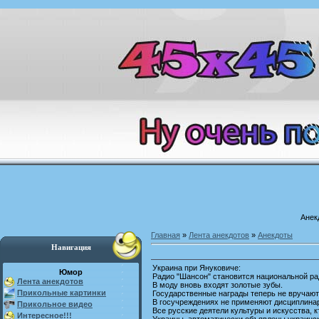
Анек
Главная
»
Лента анекдотов
»
Анекдоты
Навигация
Украина при Януковиче:
Юмор
Радио "Шансон" становится национальной ра
Лента анекдотов
В моду вновь входят золотые зубы.
Прикольные картинки
Государственные награды теперь не вручают
В госучреждениях не применяют дисциплинар
Прикольное видео
Все русские деятели культуры и искусства, к
Интересное!!!
Украины, автоматически объявлены украинс