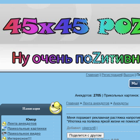
Главная
|
Регистрация
|
Выход
| П
Анекдотов:
2705
| Прикольных картинок
Главная
»
Лента анекдотов
»
Анекдоты
Навигация
Меня поражает рекламная растяжка напротив
Юмор
"Ипотека на полвека яркой жизни не помеха!"
Лента анекдотов
Добавил
:
vipersrt8
|
Прикольные картинки
Прикольное видео
Интересное!!!
Просмотров
:
439
|
Рейтинг
:
0.0
/
0