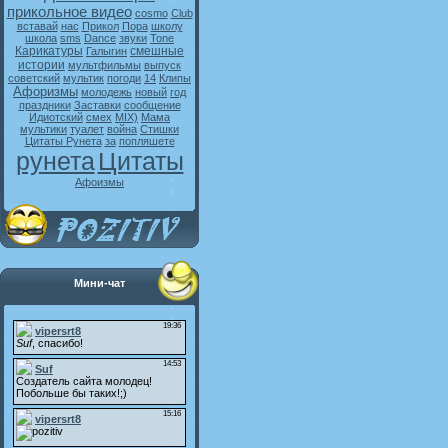
прикольное видео
cosmo
Club
вставай
нас
Прикол
Пора
школу
школа
sms
Dance
звуки
Tone
Карикатуры
смешные
Галыгин
истории
мультфильмы
выпуск
советский
мультик
погоди
14
Клипы
Афоризмы
молодежь
новый
год
праздники
Заставки
сообщение
Идиотский
смех
MIX)
Мама
мультики
туалет
война
Стишки
Цитаты Рунета
за
попляшете
рунета
Цитаты
Афоизмы
Мини-чат