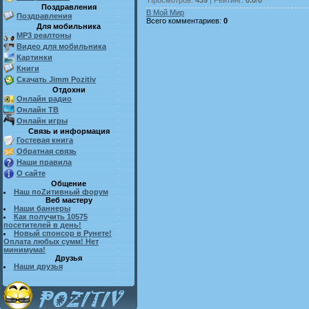
Поздравления
В Мой Мир
Поздравления
Всего комментариев
:
0
Для мобильника
MP3 реалтоны
Видео для мобильника
Картинки
Книги
Скачать Jimm Pozitiv
Отдохни
Онлайн радио
Онлайн ТВ
Онлайн игры
Связь и информация
Гостевая книга
Обратная связь
Наши правила
О сайте
Общение
Наш поZитивный форум
Веб мастеру
Наши баннеры
Как получить 10575
посетителей в день!
Новый спонсор в Рунете!
Оплата любых сумм! Нет
минимума!
Друзья
Наши друзья