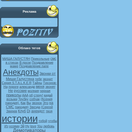
Реклама
Облако тегов
смс
МИША ГАЛУСТЯН
Прикольные
в стихах
В прозе
Поздравление
маме
Поздравление папе
Анекдоты
Звонки от
Миши Галустяна
тебе
звонит
Серия S.T.A.L.K.E.R
Тайны
Тихонов-
меня
На
пороге
александр
звонят
Не
русские
молния
черная
приколы
ААА
об
стену!
кидай
возьми
Трубку
собчак
(Ксения
на
пародия).
Как
Вы
звонок
Это
СМС
пародия)
Звезда
(Сергей
Клуб
Dj
анекдот
Зверев
твоя
истории
тобой
чтобы
Из
хозяин
Эй
Ну
love
You
любовь
Демотиваторы