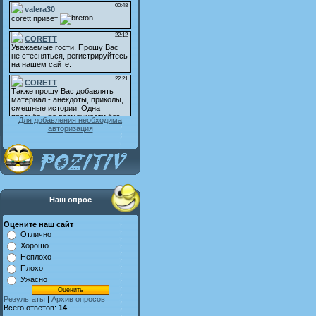
Для добавления необходима
авторизация
Наш опрос
Оцените наш сайт
Отлично
Хорошо
Неплохо
Плохо
Ужасно
Результаты
|
Архив опросов
Всего ответов:
14