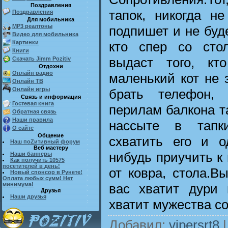
Поздравления
тапок, никогда не
Поздравления
Для мобильника
MP3 реалтоны
подпишет и не буде
Видео для мобильника
кто спер со стол
Картинки
Книги
выдаст того, кт
Скачать Jimm Pozitiv
Отдохни
Онлайн радио
маленький кот не 
Онлайн ТВ
Онлайн игры
брать телефон,
Связь и информация
Гостевая книга
перилам балкона та
Обратная связь
Наши правила
нассыте в тапки
О сайте
Общение
схватить его и 
Наш поZитивный форум
Веб мастеру
нибудь приучить к п
Наши баннеры
Как получить 10575
посетителей в день!
от ковра, стола.В
Новый спонсор в Рунете!
Оплата любых сумм! Нет
вас хватит дури 
минимума!
Друзья
Наши друзья
хватит мужества со
Добавил
:
vipersrt8
|