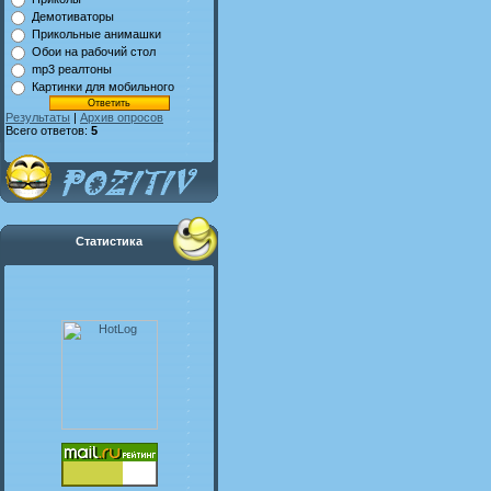
Демотиваторы
Прикольные анимашки
Обои на рабочий стол
mp3 реалтоны
Картинки для мобильного
Результаты
|
Архив опросов
Всего ответов:
5
Статистика