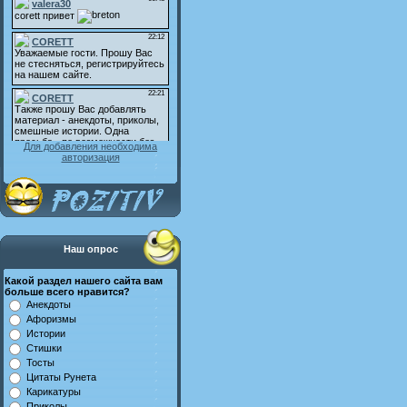
Для добавления необходима
авторизация
Наш опрос
Какой раздел нашего сайта вам
больше всего нравится?
Анекдоты
Афоризмы
Истории
Стишки
Тосты
Цитаты Рунета
Карикатуры
Приколы