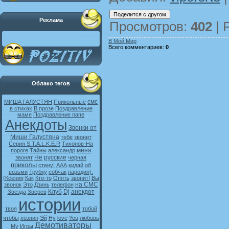
Реклама
Просмотров
:
402
|
В Мой Мир
Всего комментариев
:
0
Облако тегов
смс
МИША ГАЛУСТЯН
Прикольные
в стихах
В прозе
Поздравление
маме
Поздравление папе
Анекдоты
Звонки от
Миши Галустяна
тебе
звонит
Серия S.T.A.L.K.E.R
Тихонов-На
меня
пороге
Тайны
александр
Не
русские
звонят
черная
приколы
стену!
ААА
кидай
об
возьми
Трубку
собчак
пародия).
(Ксения
Как
Кто-то
Опять
звонит!
Вы
на СМС
звонок
Это
Дзинь
телефон
Клуб
Dj
анекдот
Звезда
Зверев
истории
твоя
тобой
чтобы
хозяин
Эй
Ну
love
You
любовь
Демотиваторы
My
Игры