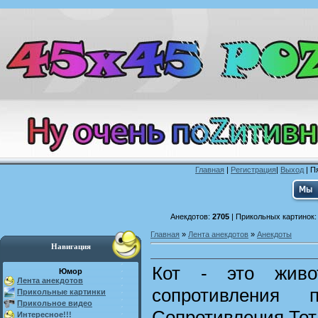
Главная
|
Регистрация
|
Выход
| П
Анекдотов:
2705
| Прикольных картинок
Главная
»
Лента анекдотов
»
Анекдоты
Навигация
Кот - это живот
Юмор
Лента анекдотов
сопротивления п
Прикольные картинки
Прикольное видео
Сопротивления.Тот,
Интересное!!!