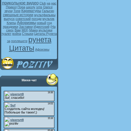
прикольное видео
Club
на
нас
Прикол
Пора
школу
sms
Dance
Карикатуры
звуки
Tone
Галыгин
смешные истории
мультфильмы
выпуск
советский
погоди
мультик
Афоризмы
Клипы
новый
год
праздники
Заставки
Идиотский
(На
смех
Вам
MIX)
Мама
мультики
туалет
война
Стишки
Цитаты Рунета
рунета
за
попляшете
Цитаты
Афоизмы
Мини-чат