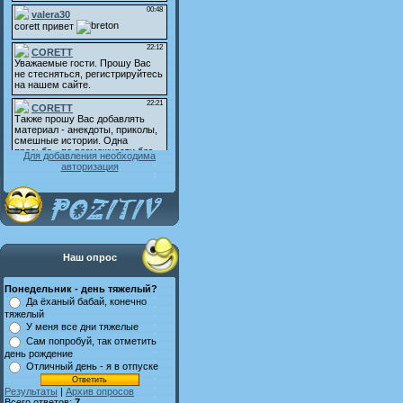
Для добавления необходима
авторизация
Наш опрос
Понедельник - день тяжелый?
Да ёханый бабай, конечно
тяжелый
У меня все дни тяжелые
Сам попробуй, так отметить
день рождение
Отличный день - я в отпуске
Результаты
|
Архив опросов
Всего ответов:
7