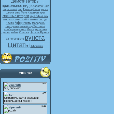
Демотиваторы
прикольное видео
cosmo
Club
на
вставай
нас
Прикол
Пора
уроки
Карикатуры
школа
sms
Tone
смешные истории
мультфильмы
выпуск
советский
мультик
погоди
Афоризмы
Клипы
молодежь
праздники
новый
год
Заставки
сообщение
смех
Мама
мультики
туалет
война
Стишки
Цитаты Рунета
рунета
за
попляшете
Цитаты
Афоизмы
Мини-чат