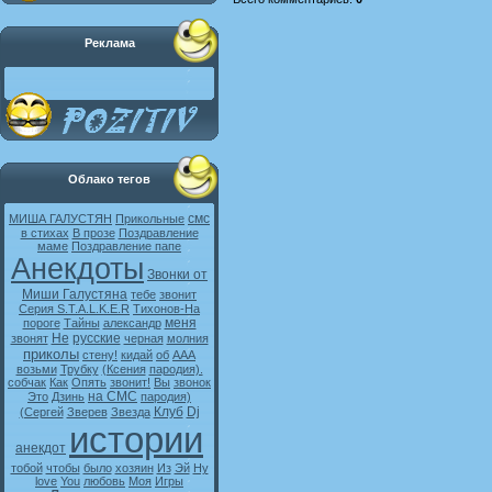
Реклама
Облако тегов
смс
МИША ГАЛУСТЯН
Прикольные
в стихах
В прозе
Поздравление
маме
Поздравление папе
Анекдоты
Звонки от
Миши Галустяна
тебе
звонит
Серия S.T.A.L.K.E.R
Тихонов-На
меня
пороге
Тайны
александр
Не
русские
звонят
черная
молния
приколы
стену!
кидай
об
ААА
возьми
Трубку
(Ксения
пародия).
собчак
Как
Опять
звонит!
Вы
звонок
на СМС
Это
Дзинь
пародия)
Клуб
Dj
(Сергей
Зверев
Звезда
истории
анекдот
тобой
чтобы
было
хозяин
Из
Эй
Ну
love
You
любовь
Моя
Игры