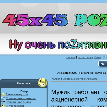
Главная
|
Регистрация
|
Выход
| П
Анекдотов:
2705
| Прикольных картинок
Главная
»
Лента анекдотов
»
Анекдоты
Навигация
Мужик работает 
Юмор
Лента анекдотов
акционерной ко
Прикольные картинки
Прикольное видео
персоналок, сер
Интересное!!!