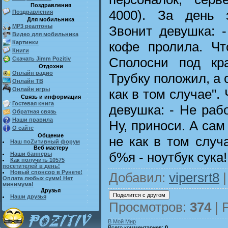
Поздравления
4000). За день з
Поздравления
Для мобильника
MP3 реалтоны
Звонит девушка: 
Видео для мобильника
кофе пролила. Чт
Картинки
Книги
Сполосни под кр
Скачать Jimm Pozitiv
Отдохни
Онлайн радио
Трубку положил, а 
Онлайн ТВ
Онлайн игры
как в том случае". 
Связь и информация
Гостевая книга
девушка: - Не рабо
Обратная связь
Наши правила
Ну, приноси. А сам
О сайте
Общение
не как в том случа
Наш поZитивный форум
Веб мастеру
б%я - ноутбук сука!
Наши баннеры
Как получить 10575
посетителей в день!
Новый спонсор в Рунете!
Добавил
:
vipersrt8
|
Оплата любых сумм! Нет
минимума!
Друзья
Наши друзья
Просмотров
:
374
|
В Мой Мир
Всего комментариев
:
0