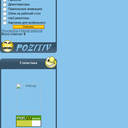
Демотиваторы
Прикольные анимашки
Обои на рабочий стол
mp3 реалтоны
Картинки для мобильного
Результаты
|
Архив опросов
Всего ответов:
5
Статистика