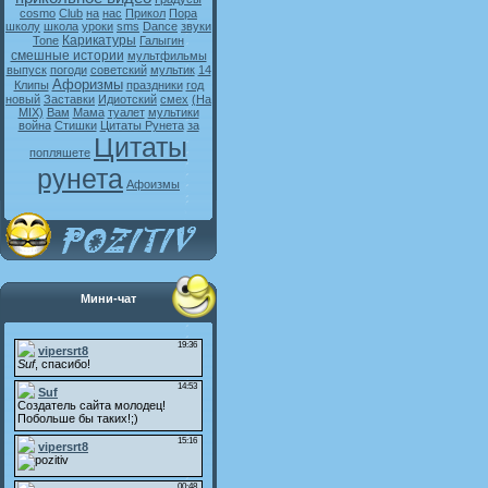
cosmo
Club
на
нас
Прикол
Пора
школу
школа
уроки
sms
Dance
звуки
Карикатуры
Tone
Галыгин
смешные истории
мультфильмы
выпуск
погоди
советский
мультик
14
Афоризмы
Клипы
праздники
год
новый
Заставки
Идиотский
смех
(На
MIX)
Вам
Мама
туалет
мультики
война
Стишки
Цитаты Рунета
за
Цитаты
попляшете
рунета
Афоизмы
Мини-чат