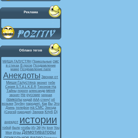
Реклама
Облако тегов
смс
МИША ГАЛУСТЯН
Прикольные
в стихах
В прозе
Поздравление
маме
Поздравление папе
Анекдоты
Звонки от
Миши Галустяна
звонит
тебе
Серия S.T.A.L.K.E.R
Тихонов-На
меня
Тайны
пороге
александр
Не
русские
звонят
черная
приколы
кидай
ААА
стену!
об
возьми
Трубку
пародия).
Как
Вы
Это
на СМС
Дзинь
телефон
Звезда
Клуб
Dj
(Сергей
пародия)
Зверев
истории
анекдот
тобой
было
чтобы
Из
Эй
Ну
love
You
Демотиваторы
Моя
Игры
прикольное видео
Градусы