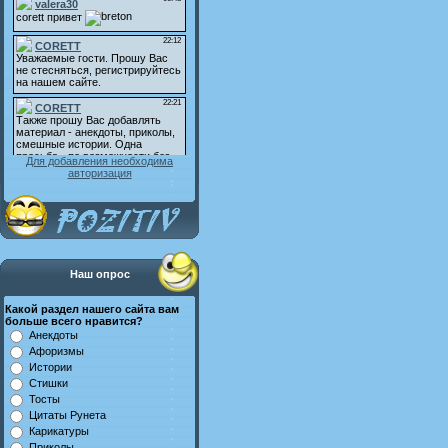
Для добавления необходима
авторизация
Наш опрос
Какой раздел нашего сайта вам
больше всего нравится?
Анекдоты
Афоризмы
Истории
Стишки
Тосты
Цитаты Рунета
Карикатуры
Приколы