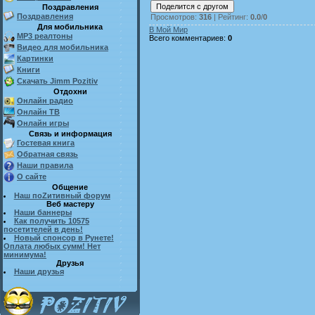
Поздравления
Поздравления
Просмотров
:
316
|
Рейтинг
:
0.0
/
0
Для мобильника
В Мой Мир
MP3 реалтоны
Всего комментариев
:
0
Видео для мобильника
Картинки
Книги
Скачать Jimm Pozitiv
Отдохни
Онлайн радио
Онлайн ТВ
Онлайн игры
Связь и информация
Гостевая книга
Обратная связь
Наши правила
О сайте
Общение
Наш поZитивный форум
Веб мастеру
Наши баннеры
Как получить 10575
посетителей в день!
Новый спонсор в Рунете!
Оплата любых сумм! Нет
минимума!
Друзья
Наши друзья