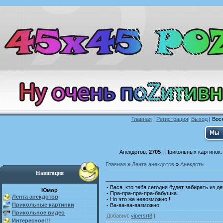
Главная
|
Регистрация
|
Выход
| Воск
Анекдотов:
2705
| Прикольных картинок
Главная
»
Лента анекдотов
»
Анекдоты
Навигация
- Вася, кто тебя сегодня будет забирать из д
Юмор
- Пра-пра-пра-пра-бабушка.
Лента анекдотов
- Но это же невозможно!!!
Прикольные картинки
- Ва-ва-ва-вазможно.
Прикольное видео
Добавил
:
vipersrt8
|
Интересное!!!