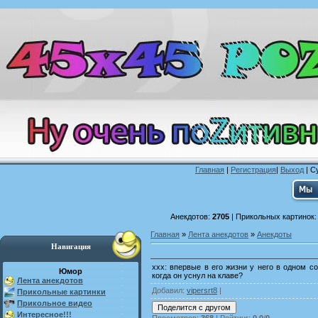
Главная
|
Регистрация
|
Выход
| С
Анекдотов:
2705
| Прикольных картинок
Главная
»
Лента анекдотов
»
Анекдоты
Навигация
xxx: впервые в его жизни у него в одном с
Юмор
когда он уснул на клаве?
Лента анекдотов
Добавил
:
vipersrt8
|
Прикольные картинки
Прикольное видео
Интересное!!!
Просмотров
:
368
|
Рейтинг
:
0.0
/
0