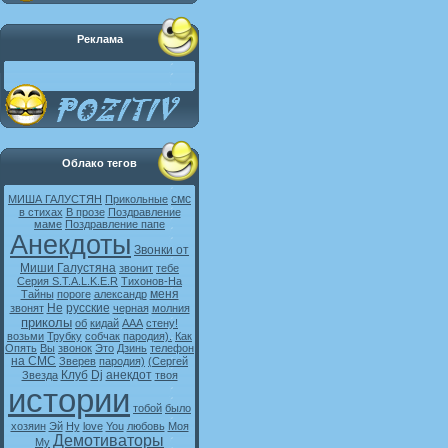
Реклама
Облако тегов
смс
МИША ГАЛУСТЯН
Прикольные
в стихах
В прозе
Поздравление
маме
Поздравление папе
Анекдоты
Звонки от
Миши Галустяна
звонит
тебе
Серия S.T.A.L.K.E.R
Тихонов-На
меня
Тайны
пороге
александр
Не
русские
звонят
черная
молния
приколы
об
кидай
ААА
стену!
возьми
Трубку
собчак
пародия).
Как
Опять
Вы
звонок
Это
Дзинь
телефон
на СМС
Зверев
пародия)
(Сергей
Клуб
Dj
анекдот
Звезда
твоя
истории
тобой
было
хозяин
Эй
Ну
love
You
любовь
Моя
Демотиваторы
My