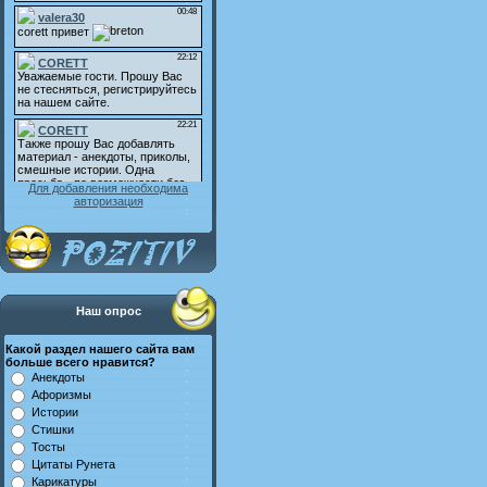
Для добавления необходима
авторизация
Наш опрос
Какой раздел нашего сайта вам
больше всего нравится?
Анекдоты
Афоризмы
Истории
Стишки
Тосты
Цитаты Рунета
Карикатуры