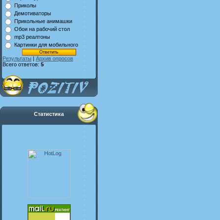
Приколы
Демотиваторы
Прикольные анимашки
Обои на рабочий стол
mp3 реалтоны
Картинки для мобильного
Результаты
|
Архив опросов
Всего ответов:
5
Статистика