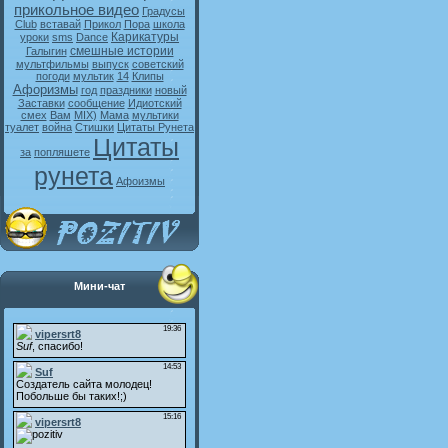
прикольное видео
Градусы
Club
вставай
Прикол
Пора
школа
Карикатуры
уроки
sms
Dance
смешные истории
Галыгин
мультфильмы
выпуск
советский
погоди
мультик
14
Клипы
Афоризмы
год
праздники
новый
Заставки
сообщение
Идиотский
смех
Вам
MIX)
Мама
мультики
туалет
война
Стишки
Цитаты Рунета
Цитаты
за
попляшете
рунета
Афоизмы
Мини-чат