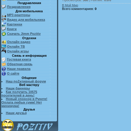
Поздравления
В Мой Мир
Поздравления
Всего комментариев
:
0
Для мобильника
MP3 реалтоны
Видео для мобильника
Картинки
Книги
Скачать Jimm Pozitiv
Отдохни
Онлайн радио
Онлайн ТВ
Онлайн игры
Связь и информация
Гостевая книга
Обратная связь
Наши правила
О сайте
Общение
Наш поZитивный форум
Веб мастеру
Наши баннеры
Как получить 10575
посетителей в день!
Новый спонсор в Рунете!
Оплата любых сумм! Нет
минимума!
Друзья
Наши друзья