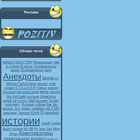
Реклама
Облако тегов
смс
МИША ГАЛУСТЯН
Прикольные
в стихах
В прозе
Поздравление
маме
Поздравление папе
Анекдоты
Звонки от
Миши Галустяна
звонит
тебе
Серия S.T.A.L.K.E.R
Тайны
пороге
меня
Тихонов-На
александр
звонят
приколы
Не
русские
молния
кидай
об
стену!
ААА
возьми
Трубку
пародия).
(Ксения
собчак
Как
Вы
на СМС
звонок
Это
Дзинь
телефон
Клуб
Dj
анекдот
пародия)
Зверев
истории
тобой
чтобы
было
хозяин
Из
Эй
Ну
love
You
Моя
Демотиваторы
Игры
прикольное видео
Градусы