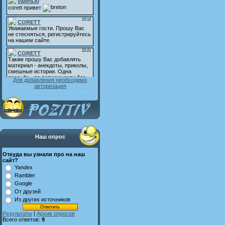
Для добавления необходима
авторизация
Наш опрос
Откуда вы узнали про на наш
сайт?
Yandex
Rambler
Google
От друзей
Из других источников
Результаты
|
Архив опросов
Всего ответов:
9