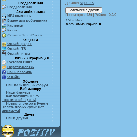
Добавил
:
vipersrt8
|
Поздравления
Поздравления
Для мобильника
Просмотров
:
439
|
Рейтинг
:
0.0
/
0
MP3 реалтоны
В Мой Мир
Видео для мобильника
Всего комментариев
:
0
Картинки
Книги
Скачать Jimm Pozitiv
Отдохни
Онлайн радио
Онлайн ТВ
Онлайн игры
Связь и информация
Гостевая книга
Обратная связь
Наши правила
О сайте
Общение
Наш поZитивный форум
Веб мастеру
Наши баннеры
Как получить 10575
посетителей в день!
Новый спонсор в Рунете!
Оплата любых сумм! Нет
минимума!
Друзья
Наши друзья