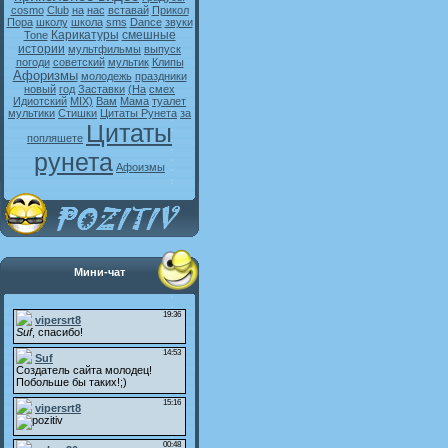
cosmo
Club
на
нас
вставай
Прикол
Пора
школу
школа
sms
Dance
звуки
Карикатуры
смешные
Tone
истории
мультфильмы
выпуск
погоди
советский
мультик
Клипы
Афоризмы
молодежь
праздники
новый
год
Заставки
(На
смех
Идиотский
MIX)
Вам
Мама
туалет
мультики
Стишки
Цитаты Рунета
за
Цитаты
попляшете
рунета
Афоизмы
Мини-чат