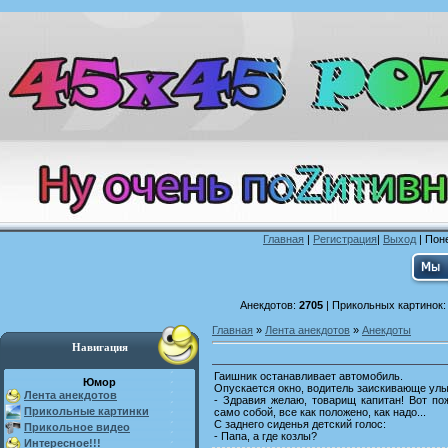
Главная
|
Регистрация
|
Выход
| Поне
Анекдотов:
2705
| Прикольных картинок
Главная
»
Лента анекдотов
»
Анекдоты
Навигация
Гаишник останавливает автомобиль.
Юмор
Опускается окно, водитель заискивающе улы
Лента анекдотов
- Здравия желаю, товарищ капитан! Вот пож
Прикольные картинки
само собой, все как положено, как надо...
С заднего сиденья детский голос:
Прикольное видео
- Папа, а где козлы?
Интересное!!!