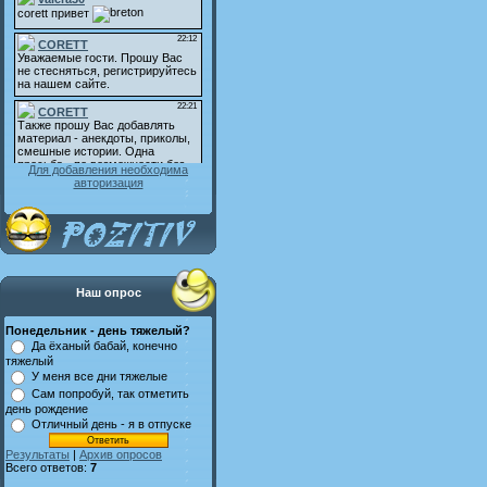
Для добавления необходима
авторизация
Наш опрос
Понедельник - день тяжелый?
Да ёханый бабай, конечно
тяжелый
У меня все дни тяжелые
Сам попробуй, так отметить
день рождение
Отличный день - я в отпуске
Результаты
|
Архив опросов
Всего ответов:
7