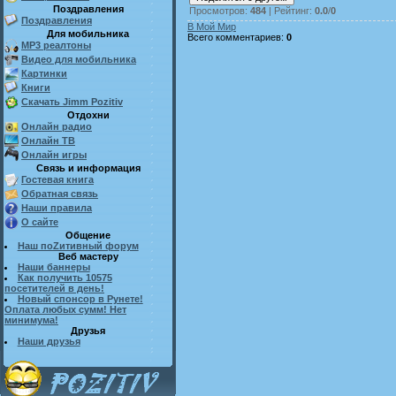
Поздравления
Просмотров
:
484
|
Рейтинг
:
0.0
/
0
Поздравления
В Мой Мир
Для мобильника
Всего комментариев
:
0
MP3 реалтоны
Видео для мобильника
Картинки
Книги
Скачать Jimm Pozitiv
Отдохни
Онлайн радио
Онлайн ТВ
Онлайн игры
Связь и информация
Гостевая книга
Обратная связь
Наши правила
О сайте
Общение
Наш поZитивный форум
Веб мастеру
Наши баннеры
Как получить 10575
посетителей в день!
Новый спонсор в Рунете!
Оплата любых сумм! Нет
минимума!
Друзья
Наши друзья