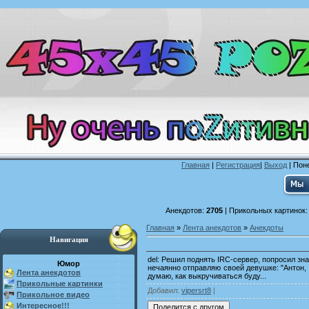
Главная
|
Регистрация
|
Выход
| Поне
Анекдотов:
2705
| Прикольных картинок
Главная
»
Лента анекдотов
»
Анекдоты
Навигация
del: Решил поднять IRC-сервер, попросил зн
Юмор
нечаянно отправляю своей девушке: "Антон, 
Лента анекдотов
думаю, как выкручиваться буду...
Прикольные картинки
Добавил
:
vipersrt8
|
Прикольное видео
Интересное!!!