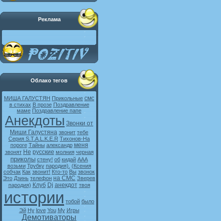
Реклама
Облако тегов
смс
МИША ГАЛУСТЯН
Прикольные
в стихах
В прозе
Поздравление
маме
Поздравление папе
Анекдоты
Звонки от
Миши Галустяна
звонит
тебе
Серия S.T.A.L.K.E.R
Тихонов-На
меня
пороге
Тайны
александр
Не
русские
звонят
молния
черная
приколы
стену!
об
кидай
ААА
возьми
Трубку
пародия).
(Ксения
собчак
Как
звонит!
Кто-то
Вы
звонок
на СМС
Это
Дзинь
телефон
Зверев
Клуб
Dj
анекдот
пародия)
твоя
истории
тобой
было
Эй
Ну
love
You
My
Игры
Демотиваторы