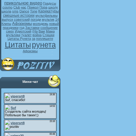
прикольное видео
Градусы
cosmo
Club
нас
Прикол
Пора
школу
Карикатуры
школа
sms
Dance
Tone
смешные истории
мультфильмы
выпуск
советский
погоди
мультик
14
Афоризмы
Клипы
молодежь
новый
праздники
год
Заставки
сообщение
смех
Идиотский
(На
Вам
Мама
мультики
туалет
война
Стишки
Цитаты Рунета
за
попляшете
Цитаты
рунета
Афоизмы
Мини-чат