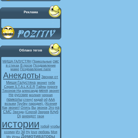
Реклама
Облако тегов
смс
МИША ГАЛУСТЯН
Прикольные
в стихах
В прозе
Поздравление
маме
Поздравление папе
Анекдоты
Звонки от
Миши Галустяна
звонит
тебе
Серия S.T.A.L.K.E.R
Тайны
пороге
меня
Тихонов-На
александр
звонят
Не
русские
молния
черная
приколы
стену!
кидай
об
ААА
возьми
Трубку
пародия).
(Ксения
на
Как
звонит!
Опять
Вы
звонок
Это
СМС
Клуб
Звезда
(Сергей
Зверев
Dj
анекдот
твоя
истории
тобой
чтобы
хозяин
Из
Эй
Ну
love
любовь
Моя
Демотиваторы
My
Игры