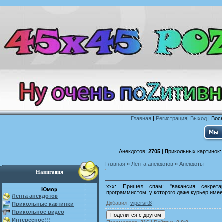
Главная
|
Регистрация
|
Выход
| Воск
Анекдотов:
2705
| Прикольных картинок
Главная
»
Лента анекдотов
»
Анекдоты
Навигация
xxx: Пришел спам: "вакансия секрета
Юмор
программистом, у которого даже курьер имее
Лента анекдотов
Добавил
:
vipersrt8
|
Прикольные картинки
Прикольное видео
Интересное!!!
Просмотров
:
316
|
Рейтинг
:
0.0
/
0