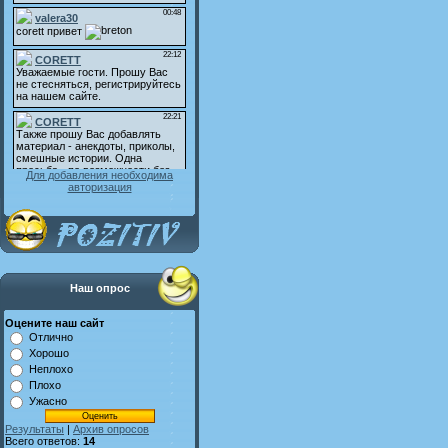
Для добавления необходима
авторизация
Наш опрос
Оцените наш сайт
Отлично
Хорошо
Неплохо
Плохо
Ужасно
Результаты
|
Архив опросов
Всего ответов:
14