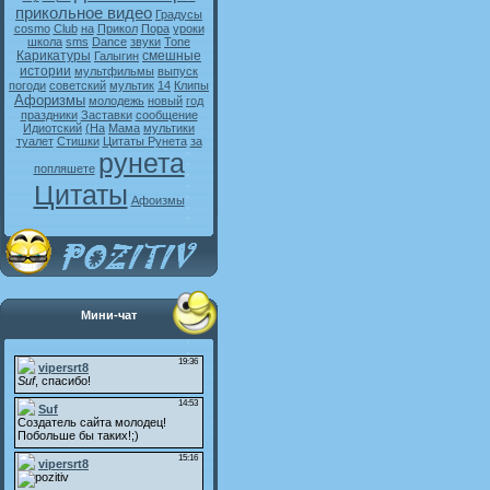
прикольное видео
Градусы
cosmo
Club
на
Прикол
Пора
уроки
школа
sms
Dance
звуки
Tone
Карикатуры
смешные
Галыгин
истории
мультфильмы
выпуск
погоди
советский
мультик
14
Клипы
Афоризмы
молодежь
новый
год
праздники
Заставки
сообщение
Идиотский
(На
Мама
мультики
туалет
Стишки
Цитаты Рунета
за
рунета
попляшете
Цитаты
Афоизмы
Мини-чат