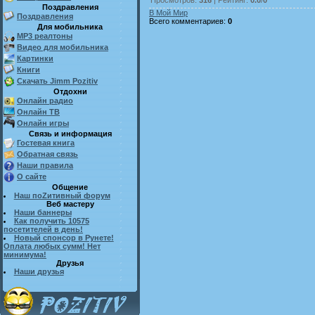
Поздравления
В Мой Мир
Поздравления
Всего комментариев
:
0
Для мобильника
MP3 реалтоны
Видео для мобильника
Картинки
Книги
Скачать Jimm Pozitiv
Отдохни
Онлайн радио
Онлайн ТВ
Онлайн игры
Связь и информация
Гостевая книга
Обратная связь
Наши правила
О сайте
Общение
Наш поZитивный форум
Веб мастеру
Наши баннеры
Как получить 10575
посетителей в день!
Новый спонсор в Рунете!
Оплата любых сумм! Нет
минимума!
Друзья
Наши друзья