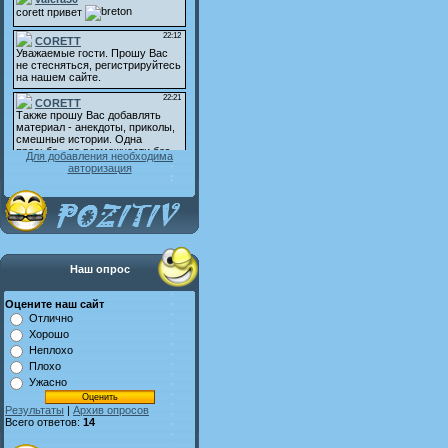
Для добавления необходима
авторизация
Наш опрос
Оцените наш сайт
Отлично
Хорошо
Неплохо
Плохо
Ужасно
Результаты
|
Архив опросов
Всего ответов:
14