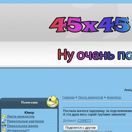
Анек
Главная
»
Лента анекдотов
»
Анекдоты
Навигация
Послала мачеха падчерицу за подснежникам
Юмор
А эта дура весь сарай трупами завалила!
Лента анекдотов
Добавил
:
CORETT
|
Прикольные картинки
Прикольное видео
Интересное!!!
Просмотров
:
499
|
Рейтинг
:
0.0
/
0