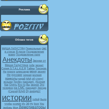
Реклама
Облако тегов
смс
МИША ГАЛУСТЯН
Прикольные
в стихах
В прозе
Поздравление
маме
Поздравление папе
Анекдоты
Звонки от
Миши Галустяна
тебе
звонит
Серия S.T.A.L.K.E.R
Тайны
Тихонов-
меня
На
пороге
александр
звонят
Не
русские
черная
молния
приколы
кидай
ААА
об
стену!
возьми
Трубку
пародия).
(Ксения
Как
Опять
Кто-то
Вы
звонок
Это
на СМС
телефон
пародия)
Звезда
Клуб
Dj
анекдот
(Сергей
истории
тобой
было
чтобы
хозяин
Из
Эй
Ну
love
You
Демотиваторы
любовь
Моя