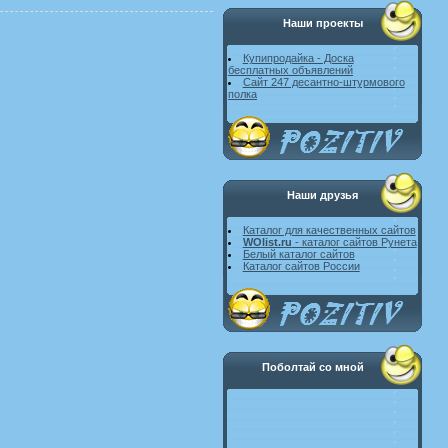
Наши проекты
Купипродайка - Доска
бесплатных объявлений
Сайт 247 десантно-штурмового
полка
Наши друзья
Каталог для качественных сайтов
WOlist.ru
- каталог сайтов Рунета
Белый каталог сайтов
Каталог сайтов России
Поболтай со мной