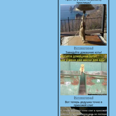
проспишь!
[
Котоматрицы
]
Завидуйте домашние коты!
[
Котоматрицы
]
Вот теперь дедушка точно в
прихожей спит