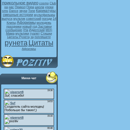
прикольное видео
cosmo
Club
на
нас
Прикол
Пора
школа
уроки
Карикатуры
sms
Dance
звуки
Tone
смешные истории
мультфильмы
выпуск
мультик
советский
погоди
14
Афоризмы
Клипы
молодежь
праздники
новый
год
Заставки
сообщение
(На
Идиотский
MIX)
Мама
мультики
туалет
Стишки
Цитаты Рунета
за
попляшете
рунета
Цитаты
Афоизмы
Мини-чат