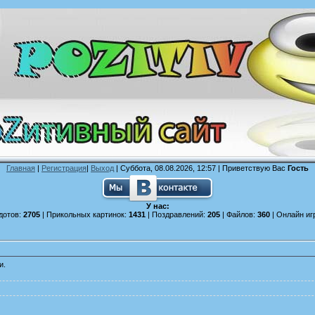
Главная
|
Регистрация
|
Выход
| Суббота, 08.08.2026, 12:57 |
Приветствую Вас
Гость
У нас:
дотов:
2705
| Прикольных картинок:
1431
| Поздравлений:
205
| Файлов:
360
| Онлайн иг
и.