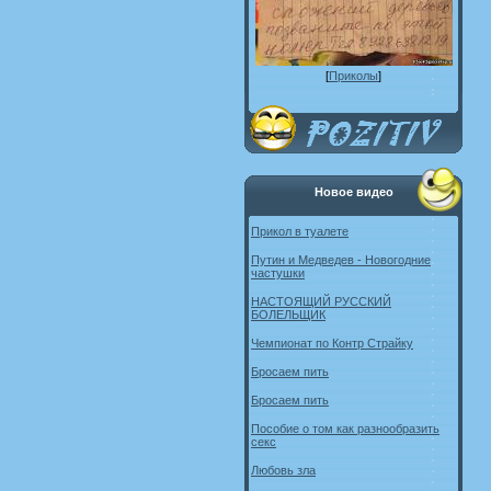
[
Приколы
]
Новое видео
Прикол в туалете
Путин и Медведев - Новогодние
частушки
НАСТОЯЩИЙ РУССКИЙ
БОЛЕЛЬЩИК
Чемпионат по Контр Страйку
Бросаем пить
Бросаем пить
Пособие о том как разнообразить
секс
Любовь зла