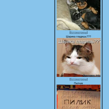
[
Котоматрицы
]
Шарика гладишь???
[
Котоматрицы
]
Пилчик