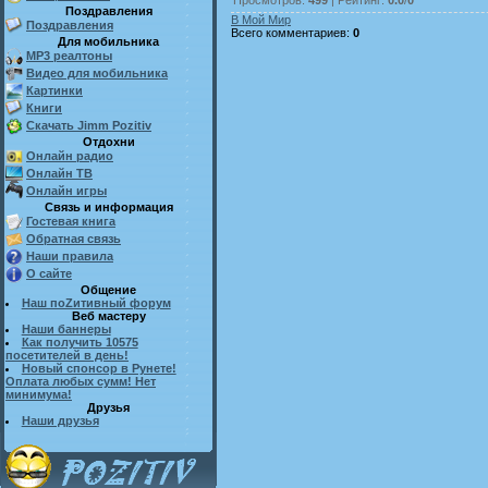
Поздравления
В Мой Мир
Поздравления
Всего комментариев
:
0
Для мобильника
MP3 реалтоны
Видео для мобильника
Картинки
Книги
Скачать Jimm Pozitiv
Отдохни
Онлайн радио
Онлайн ТВ
Онлайн игры
Связь и информация
Гостевая книга
Обратная связь
Наши правила
О сайте
Общение
Наш поZитивный форум
Веб мастеру
Наши баннеры
Как получить 10575
посетителей в день!
Новый спонсор в Рунете!
Оплата любых сумм! Нет
минимума!
Друзья
Наши друзья