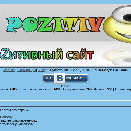
Главная
|
Регистрация
|
Выход
| Суббота, 08.08.2026, 08:05 |
Приветствую Вас
Гость
У нас:
дотов:
2705
| Прикольных картинок:
1431
| Поздравлений:
205
| Файлов:
360
| Онлайн иг
черком без охраны.
т:
к собаку!
 лицо неприкосновенное...
а то зарежу как собаку!