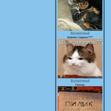
[
Котоматрицы
]
Шарика гладишь???
[
Котоматрицы
]
Пилчик