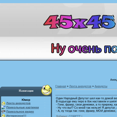
Анек
Главная
»
Лента анекдотов
»
Анекдоты
Навигация
Один Народный Депутат шел как-то домой ве
Юмор
В подъезде ему перо в бок наставили и шипя
Лента анекдотов
- Гони, фраер, свои денюжки, а то прирежу, ка
Прикольные картинки
- Ну что вы!? Со мной так нельзя! Я депутат,
- А, ну тогда так: гони, фраер, МОИ денюжки, 
Прикольное видео
Интересное!!!
Добавил
:
CORETT
|