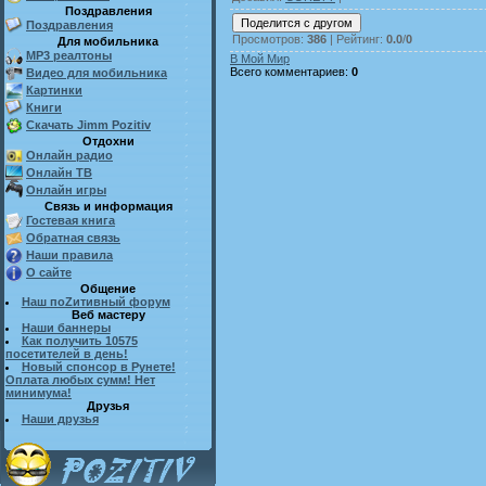
Поздравления
Поздравления
Просмотров
:
386
|
Рейтинг
:
0.0
/
0
Для мобильника
MP3 реалтоны
В Мой Мир
Всего комментариев
:
0
Видео для мобильника
Картинки
Книги
Скачать Jimm Pozitiv
Отдохни
Онлайн радио
Онлайн ТВ
Онлайн игры
Связь и информация
Гостевая книга
Обратная связь
Наши правила
О сайте
Общение
Наш поZитивный форум
Веб мастеру
Наши баннеры
Как получить 10575
посетителей в день!
Новый спонсор в Рунете!
Оплата любых сумм! Нет
минимума!
Друзья
Наши друзья