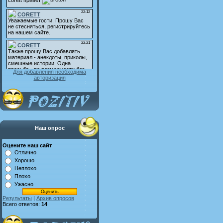
Для добавления необходима
авторизация
Наш опрос
Оцените наш сайт
Отлично
Хорошо
Неплохо
Плохо
Ужасно
Результаты
|
Архив опросов
Всего ответов:
14