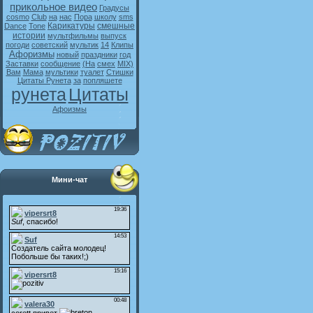
прикольное видео
Градусы
cosmo
Club
на
нас
Пора
школу
sms
Карикатуры
смешные
Dance
Tone
истории
мультфильмы
выпуск
погоди
советский
мультик
14
Клипы
Афоризмы
новый
праздники
год
Заставки
сообщение
(На
смех
MIX)
Вам
Мама
мультики
туалет
Стишки
Цитаты Рунета
за
попляшете
рунета
Цитаты
Афоизмы
Мини-чат