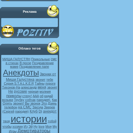
Реклама
Облако тегов
смс
МИША ГАЛУСТЯН
Прикольные
в стихах
В прозе
Поздравление
маме
Поздравление папе
Анекдоты
Звонки от
Миши Галустяна
звонит
тебе
Серия S.T.A.L.K.E.R
Тайны
пороге
меня
Тихонов-На
александр
звонят
Не
русские
черная
молния
приколы
стену!
ААА
об
кидай
возьми
Трубку
собчак
пародия).
Как
Опять
звонит!
Вы
звонок
Это
Дзинь
на СМС
телефон
Звезда
Зверев
Клуб
Dj
анекдот
(Сергей
пародия)
истории
твоя
тобой
чтобы
хозяин
Из
Эй
Ну
love
Моя
My
Демотиваторы
Игры