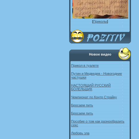
[
Приколы
]
Новое видео
Прикол в туалете
Путин и Медведев - Новогодние
частушки
НАСТОЯЩИЙ РУССКИЙ
БОЛЕЛЬЩИК
Чемпионат по Контр Страйку
Бросаем пить
Бросаем пить
Пособие о том как разнообразить
секс
Любовь зла