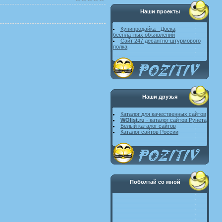
Наши проекты
Купипродайка - Доска
бесплатных объявлений
Сайт 247 десантно-штурмового
полка
Наши друзья
Каталог для качественных сайтов
WOlist.ru
- каталог сайтов Рунета
Белый каталог сайтов
Каталог сайтов России
Поболтай со мной