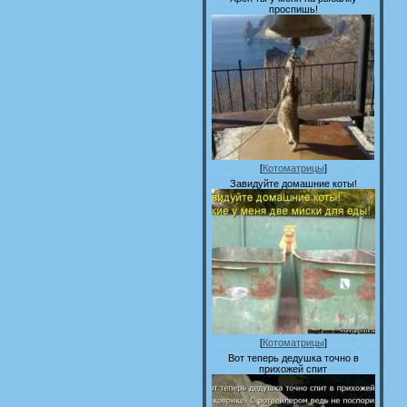
проспишь!
[
Котоматрицы
]
Завидуйте домашние коты!
[
Котоматрицы
]
Вот теперь дедушка точно в
прихожей спит